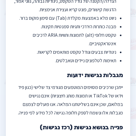
הגדלה/הקטנה של גודל הטקסט, ניגודיות גבוהה, גווני אפור,
הדגשת קישורים, פונט קריא ועצירת אנימציות.
ניווט מלא באמצעות מקלדת (Tab) עם סימון פוקוס ברור.
מבנה כותרות היררכי ותגיות סמנטיות תקינות.
טקסט חלופי (alt) לתמונות ותוויות ARIA לרכיבים
אינטראקטיביים.
ניגודיות צבעים וגודל טקסט מותאמים לקריאוּת.
תאימות לטלפונים ניידים וטאבלטים.
מגבלות נגישות ידועות
ייתכן שרכיבים מסוימים המוטמעים מגורמי צד שלישי (כגון פיד
וידאו של TikTok או תמונות מותג חיצוניות) אינם נגישים
במלואם, שכן אינם בשליטתנו המלאה. אנו פועלים לצמצם
מגבלות אלו ונשמח לספק חלופה נגישה לכל מידע לפי פנייה.
פנייה בנושא נגישות (רכז נגישות)