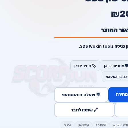
₪2
אור המוצר
SDS Wokin .
️ אחריות יבואן
🏷️ מחיר יבואן
יכה בוואטסאפ
מהירה
💬 שאלה בוואטסאפ
🔗 שתפו לחבר
Wokin
#איזמל
#פטישון
#SDS