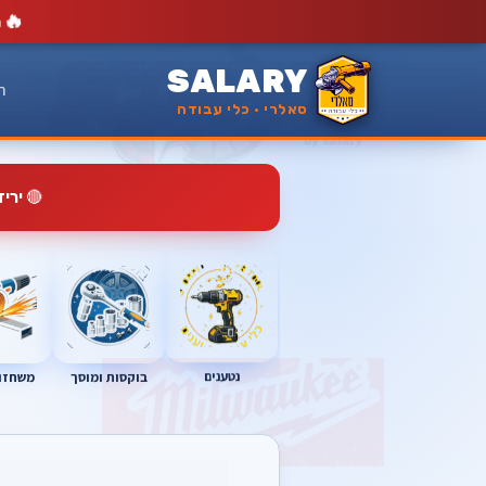
🔥
מ
SALARY
ר
סאלרי · כלי עבודה
🔴
ירי
נטענים
בוקסות ומוסך
משחזות