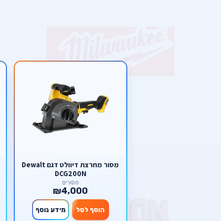
מסור ‏מחרצת דיוולט דגם Dewalt
DCG200N
מסורים
₪4,000
הוסף לסל
מידע נוסף