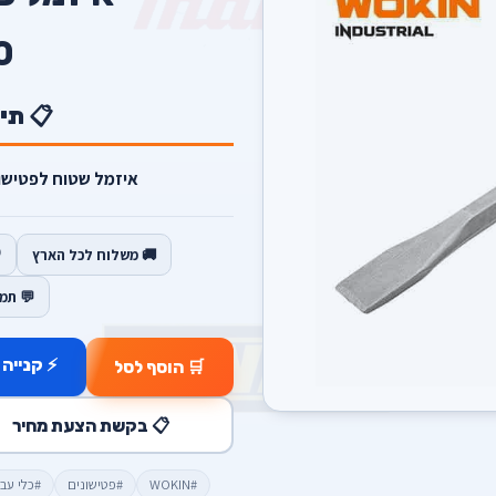
0
📋 תי
איזמל שטוח לפטישון כניסה tools
🚚 משלוח לכל הארץ
💬 תמ
⚡ קנייה 
🛒 הוסף לסל
📋 בקשת הצעת מחיר
#WOKIN
#פטישונים
#כלי עבודה 