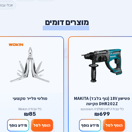
#כלי עבו
מוצרים דומים
פטישון 18V (גוף בלבד) MAKITA
מולטי פלייר מקצועי
DHR202Z מקיטה
כלי עבודה לאינסטלציה scorpion
כלי עבודה Wokin
₪85
₪699
הוסף לסל
מידע נוסף
הוסף לסל
מידע נוסף