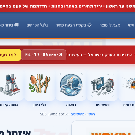
שני עד ראשון · יריד מחירים באתר ובחנות · הזדמנות של פעם בחיים
אשי
מצא לי מוצר
📋 בקשת הצעת מחיר
גלגל הפרסים
🚚 בירור מש
למבצעים
3 ימים
ד המכירות הענק בישראל
— בעיצומו!
04:17:03
רתכות
כוסות קידוח
פטישונים
 זווית
כלי גינון
ראשי
›
פטישונים
› איזמל פטישון SDS
איזמל פטי