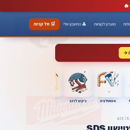
🔥
🛒 סל קניות
לוח
מועדון לקוחות
👤 החשבון שלי
 →
כלי מוסך
אינסטלציה
מברגות
ג'קים לרכב
WOKIN
שון SDS