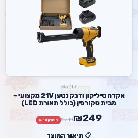
MAKITA
אקדח סיליקון ודבק נטען 21V מקצועי –
מבית סקורפין (כולל תאורת LED)
₪249
₪299
חיסכון ₪50
📋 תיאור המוצר