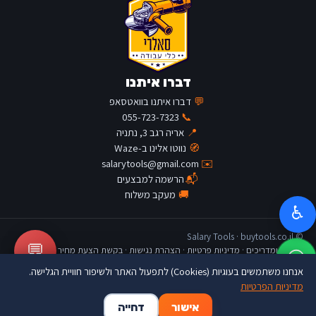
דברו איתנו
💬
דברו איתנו בוואטסאפ
055-723-7323
📞
📍
אריה רגב 3, נתניה
🧭
נווטו אלינו ב-Waze
salarytools@gmail.com
✉️
📬
הרשמה למבצעים
🚚
מעקב משלוח
♿
© Salary Tools · buytools.co.il
💬
כתבות ומדריכים
·
מדיניות פרטיות
·
הצהרת נגישות
·
בקשת הצעת מחיר
אנחנו משתמשים בעוגיות (Cookies) לתפעול האתר ולשיפור חוויית הגלישה.
מדיניות הפרטיות
🛒
👤
🏠
אישור
דחייה