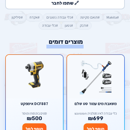
🔗 שתפו לחבר
#Makita
#תואם מקיטה
#כלי עבודה נטענים
#אקדח
#סיליקון
#ודבק
#נטען
#כלי עבודה
מוצרים דומים
משאבת מים עמוד סט שלם
DCF887 אימפקט
כלי עבודה לאינסטלציה scorpion
סטים בוקסות ומוסך
₪500
₪699
הוסף לסל
הוסף לסל