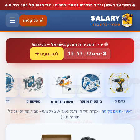
🔥
🔥
משני עד ראשון · יריד מחירים באתר ובחנות · הזדמנות של פעם בחיים
SALARY
☰
🛒 סל קניות
סאלרי · כלי עבודה
🔴
יריד המכירות הענק בישראל
— בעיצומו!
למבצעים →
2 ימים
16:53:22
נטענים
רתכות
בוקסות ומוסך
פטישונים
משחזות זווית
ראשי
›
תואם מקיטה
› אקדח סיליקון ודבק נטען 21V מקצועי – מבית סקורפין (כולל
תאורת LED)