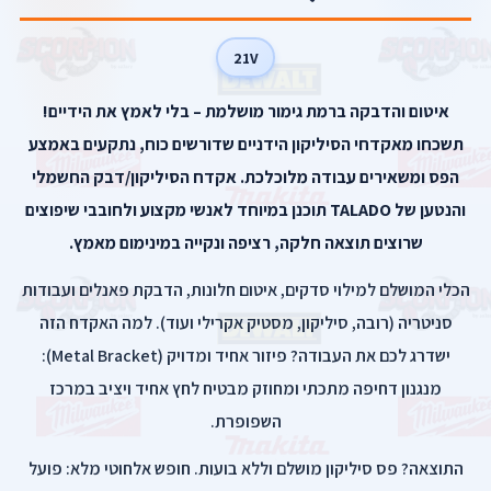
21V
איטום והדבקה ברמת גימור מושלמת – בלי לאמץ את הידיים!
תשכחו מאקדחי הסיליקון הידניים שדורשים כוח, נתקעים באמצע
הפס ומשאירים עבודה מלוכלכת. אקדח הסיליקון/דבק החשמלי
והנטען של TALADO תוכנן במיוחד לאנשי מקצוע ולחובבי שיפוצים
שרוצים תוצאה חלקה, רציפה ונקייה במינימום מאמץ.
הכלי המושלם למילוי סדקים, איטום חלונות, הדבקת פאנלים ועבודות
סניטריה (רובה, סיליקון, מסטיק אקרילי ועוד). למה האקדח הזה
ישדרג לכם את העבודה? פיזור אחיד ומדויק (Metal Bracket):
מנגנון דחיפה מתכתי ומחוזק מבטיח לחץ אחיד ויציב במרכז
השפופרת.
התוצאה? פס סיליקון מושלם וללא בועות. חופש אלחוטי מלא: פועל