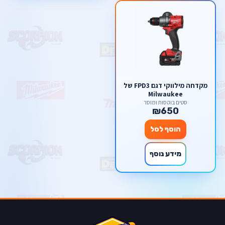
מקדחה מילווקי דגם FPD3 של
Milwaukee
סטים בוקסות ומוסך
₪650
הוסף לסל
מידע נוסף