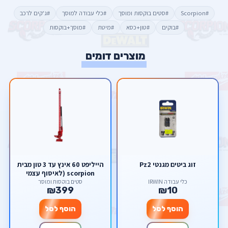
#Scorpion
#סטים בוקסות ומוסך
#כלי עבודה למוסך
#ג'קים לרכב
#בוקים
#טון+כסא
#מיטת
#מוסך+בוקסות
מוצרים דומים
זוג ביטים מגנטי Pz2
הייליפט 60 אינץ עד 3 טון מבית
scorpion (לאיסוף עצמי
בלבד!)
כלי עבודה IRWIN
סטים בוקסות ומוסך
₪399
₪10
הוסף לסל
הוסף לסל