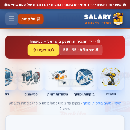
🔥
🔥
משני עד ראשון · יריד מחירים באתר ובחנות · הזדמנות של פעם בחיים
SALARY
☰
🛒 סל קניות
סאלרי · כלי עבודה
🔴
יריד המכירות הענק בישראל
— בעיצומו!
למבצעים →
3 ימים
00:30:48
נטענים
רתכות
בוקסות ומוסך
פטישונים
משחזות זווית
ראשי
›
סטים בוקסות ומוסך
› בוקים עד 3 טון+כסא/מיטת מוסך+בוקסות רבע סט
טיפול 2