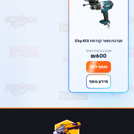
מברגת פוטר קודחת Dhp458
סטים בוקסות ומוסך
₪600
הוסף לסל
מידע נוסף