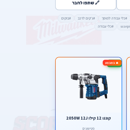
🔗 שתפו לחבר
#כלי עבודה למוסך
#ג'קים לרכב
#בוקים
#כלי עבודה
🔥 במבצע
-27%
קונגו 12 קילו 2050W 12J
פטישונים