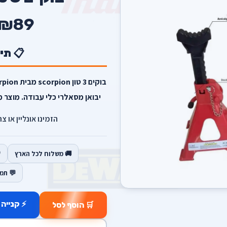
₪89
📋 תי
יבואן מסאלרי כלי עבודה. מוצר מ
הזמינו אונליין או צ
🚚 משלוח לכל הארץ
💬 תמ
⚡ קנייה 
🛒 הוסף לסל