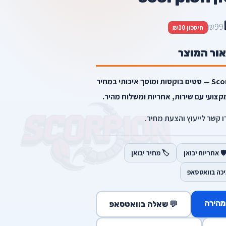
₪99
חיסכון ₪10
אור המוצר
בוקים 3 טון scorpion מבית Scorpion — סטים בוקסות ומוסך איכותי במחיר
קצועי עם שירות, אחריות ומשלוח מהיר.
רו קשר לייעוץ והצעת מחיר.
️ אחריות יבואן
🏷️ מחיר יבואן
יכה בוואטסאפ
מהירה
💬 שאלה בוואטסאפ