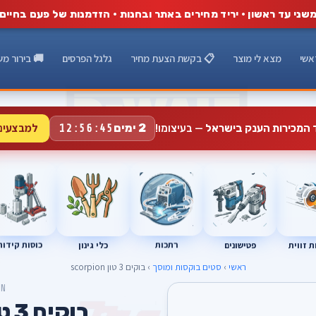
שני עד ראשון · יריד מחירים באתר ובחנות · הזדמנות של פעם בחיים
אשי
מצא לי מוצר
📋 בקשת הצעת מחיר
גלגל הפרסים
🚚 בירור מש
למבצעים
2 ימים
ד המכירות הענק בישראל
— בעיצומו!
12:56:44
רתכות
כוסות קידוח
פטישונים
 זווית
כלי גינון
ראשי
›
סטים בוקסות ומוסך
› בוקים 3 טון scorpion
ON
בוקים 3 טון scorpion