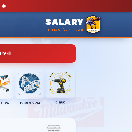
🔥
מ
SALARY
ר
סאלרי · כלי עבודה
🔴
ירי
נטענים
בוקסות ומוסך
משחזות