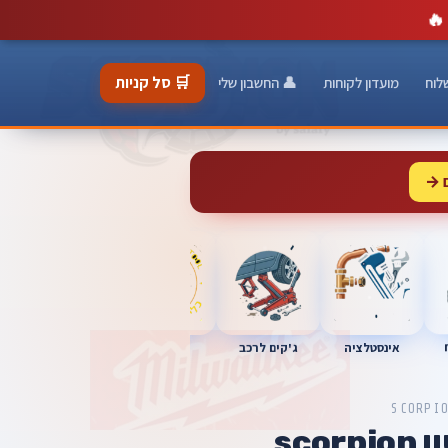
🔥
🛒 סל קניות
לוח
מועדון לקוחות
👤 החשבון שלי
 →
כלי מוסך
אינסטלציה
מברגות
ג'קים לרכב
SCORPI