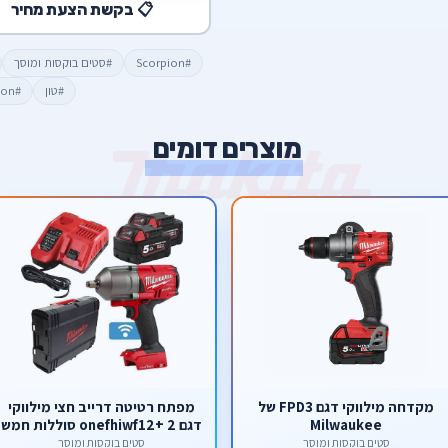
📋 בקשת הצעת מחיר
#Scorpion
#סטים בוקסות ומוסך
#טון
#scorpion
מוצרים דומים
מקדחה מילווקי דגם FPD3 של
מפתח רטיטה דרייב חצי מילווקי
Milwaukee
דגם onefhiwf12+ 2 סוללות חמש
אמפר + מטען מהיר
סטים בוקסות ומוסך
סטים בוקסות ומוסך