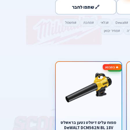
🔗 שתפו לחבר
#Dewalt
#גלאי
#מתכת
#וחשמל
דה
#מחיר יבואן
🔥 במבצע
-13%
מפוח עלים דיוולט נטען בראשלס
DeWALT DCM562N BL 18V