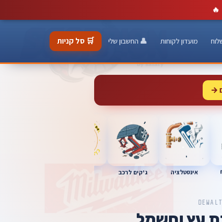
🔥
🛒 סל קניות
לוח
מועדון לקוחות
👤 החשבון שלי
 →
כלי מוסך
אינסטלציה
מברגות
ג'קים לרכב
DEWAL
ת עץ וחשמל