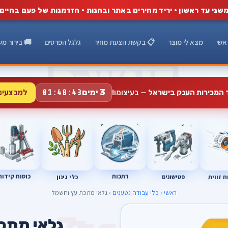
שני עד ראשון · יריד מחירים באתר ובחנות · הזדמנות של פעם בחיים
אשי
מצא לי מוצר
📋 בקשת הצעת מחיר
גלגל הפרסים
🚚 בירור מש
למבצעים
3 ימים
ד המכירות הענק בישראל
— בעיצומו!
01:48:42
רתכות
כוסות קידוח
פטישונים
 זווית
כלי גינון
ראשי
›
כלי עבודה נטענים
› גלאי מתכת עץ וחשמל
T
גלאי מתכ