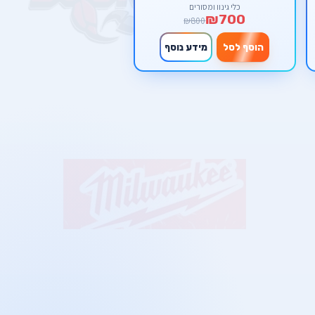
DewWalt (גוף בלבד)
כלי גינון ומסורים
₪700
₪800
הוסף לסל
מידע נוסף