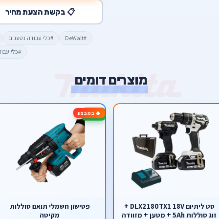
📋 בקשת הצעת מחיר
#DeWalt
#כלי עבודה נטענים
#כלי עבו
מוצרים דומים
🔥 במבצע
-14%
סט ליתיום DLX2180TX1 18V +
פטישון חשמלי תואם סוללות
זוג סוללות 5Ah + מטען + מזוודה
מקיטה