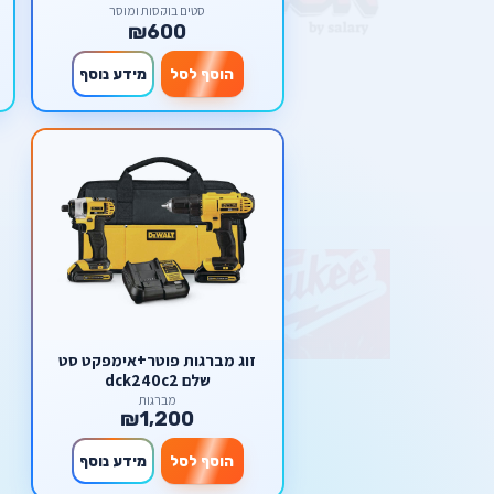
סטים בוקסות ומוסך
₪600
הוסף לסל
מידע נוסף
זוג מברגות פוטר+אימפקט סט
שלם dck240c2
מברגות
₪1,200
הוסף לסל
מידע נוסף