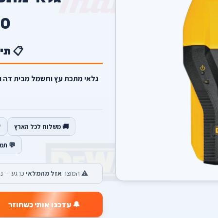
0
📋 תי
גלאי מתכת עץ וחשמל מבית דה ו
🚚 משלוח לכל הארץ
💬 תמ
⚠️ המוצר
אזל מהמלאי
כרגע — נש
🔔 עדכנו אותי כשחוזר