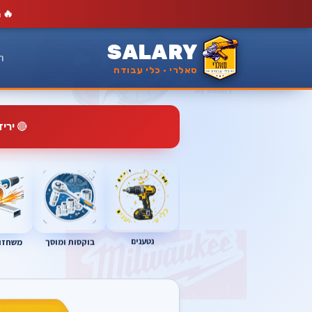
🔥
מ
SALARY
ר
סאלרי · כלי עבודה
🔴
ירי
נטענים
בוקסות ומוסך
משחזות