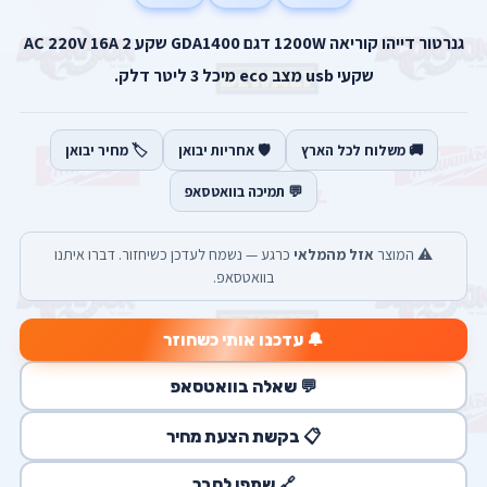
גנרטור דייהו קוריאה 1200W דגם GDA1400 שקע AC 220V 16A 2
שקעי usb מצב eco מיכל 3 ליטר דלק.
🚚 משלוח לכל הארץ
🛡️ אחריות יבואן
🏷️ מחיר יבואן
💬 תמיכה בוואטסאפ
⚠️ המוצר
אזל מהמלאי
כרגע — נשמח לעדכן כשיחזור. דברו איתנו
בוואטסאפ.
🔔 עדכנו אותי כשחוזר
💬 שאלה בוואטסאפ
📋 בקשת הצעת מחיר
🔗 שתפו לחבר