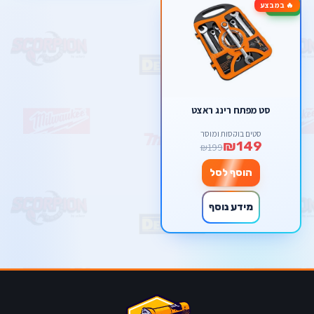
🔥 במבצע
-25%
סט מפתח רינג ראצט
סטים בוקסות ומוסך
₪149
₪199
הוסף לסל
מידע נוסף