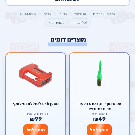
#כלים ואביזרים
#גנרטור
#דייהו
#דגם
#GDA1400
#כלי עבודה
#מחיר יבואן
מוצרים דומים
עט סימון ירוק פטנט בלעדי
מטען usb לסוללות מילווקי
מבית סקורפיון
ריסוס וצבע
כלי עבודה נטענים
₪99
₪49
הוסף לסל
הוסף לסל