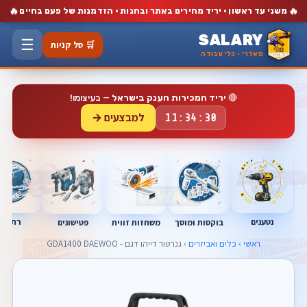
🔥
🔥
משני עד ראשון · יריד מחירים באתר ובחנות · הזדמנות של פעם בחיים
SALARY
☰
🛒 סל קניות
סאלרי · כלי עבודה
🔴
יריד המכירות הענק בישראל
— בעיצומו!
למבצעים →
11:34:29
נטענים
רתכות
בוקסות ומוסך
פטישונים
משחזות זווית
ראשי
›
כלים ואביזרים
› גנרטור דייהו דגם - GDA1400 DAEWOO