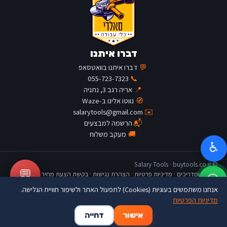
דברו איתנו
💬
דברו איתנו בוואטסאפ
055-723-7323
📞
📍
אריה רגב 3, נתניה
🧭
נווטו אלינו ב-Waze
salarytools@gmail.com
✉️
📬
הרשמה למבצעים
🚚
מעקב משלוח
♿
© Salary Tools · buytools.co.il
💬
כתבות ומדריכים
·
מדיניות פרטיות
·
הצהרת נגישות
·
בקשת הצעת מחיר
אנחנו משתמשים בעוגיות (Cookies) לתפעול האתר ולשיפור חוויית הגלישה.
מדיניות הפרטיות
🛒
👤
🏠
אישור
דחייה
דף הבית
החשבון שלי
סל קניות