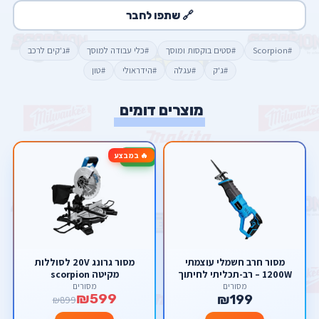
🔗 שתפו לחבר
#Scorpion
#סטים בוקסות ומוסך
#כלי עבודה למוסך
#ג'קים לרכב
#ג'ק
#עגלה
#הידראולי
#טון
מוצרים דומים
🔥 במבצע
-33%
מסור חרב חשמלי עוצמתי
מסור גרונג 20V לסוללות
1200W – רב-תכליתי לחיתוך
מקיטה scorpion
עץ, מתכת ופלסטיק (עד 3000
מסורים
מסורים
₪599
סל"ד) מבית סקורפיון
₪199
₪899