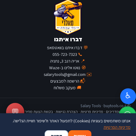
דברו איתנו
💬
דברו איתנו בוואטסאפ
055-723-7323
📞
📍
אריה רגב 3, נתניה
🧭
נווטו אלינו ב-Waze
salarytools@gmail.com
✉️
📬
הרשמה למבצעים
🚚
מעקב משלוח
♿
© Salary Tools · buytools.co.il
💬
כתבות ומדריכים
·
מדיניות פרטיות
·
הצהרת נגישות
·
בקשת הצעת מחיר
אנחנו משתמשים בעוגיות (Cookies) לתפעול האתר ולשיפור חוויית הגלישה.
מדיניות הפרטיות
🛒
👤
🏠