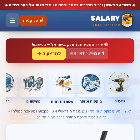
🔥
🔥
משני עד ראשון · יריד מחירים באתר ובחנות · הזדמנות של פעם בחיים
SALARY
☰
🛒 סל קניות
סאלרי · כלי עבודה
🔴
יריד המכירות הענק בישראל
— בעיצומו!
למבצעים →
1 יום
03:01:29
נטענים
רתכות
בוקסות ומוסך
פטישונים
משחזות זווית
ראשי
›
סטים בוקסות ומוסך
› ג'ק עגלה הידראולי 4 טון מקצועי (משאבה כפולה) –
פרופיל נמוך והרמה מהירה לרכב מבית סקורפיון