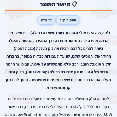
📋 תיאור המוצר
4,000 ק"ג
75 מ"מ
ג'ק עגלה הידראולי 4 טון מקצועי (משאבה כפולה) – פרופיל נמוך
והרמה מהירה לרכב תיאור מוצר: הדרך המהירה, הבטוחה והקלה
ביותר להרים כל רכב! הכירו את ג'ק העגלה (מגבה רצפה)
ההידראולי המסיבי שלנו, שנועד לעבודות כבדות במוסך, בחברות
חילוץ או אצל חובבי רכב שלא מתפשרים על איכות. עם כושר הרמה
אדיר של 4 טון ומנגנון משאבה כפולה (Dual Pump), הג'ק הזה
מעלה את הרכב במהירות שיא ובמינימום פמפומים – חוסך לכם זמן
יקר ומאמץ פיזי.
למה זה הג'ק המושלם בשבילכם? עוצמה למשקלים כבדים: מרים
בקלות עד 4,000 ק"ג (4 טון) – אידיאלי לרכבים פרטיים, רכבי שטח
(SUV), טנדרים ומסחריות. פרופיל נמוך במיוחד (Low Profile): גובה