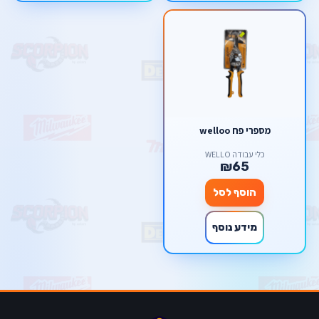
מספרי פח welloo
כלי עבודה WELLO
₪65
הוסף לסל
מידע נוסף