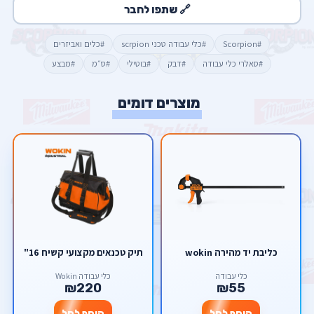
🔗 שתפו לחבר
#Scorpion
#כלי עבודה טכני scrpion
#כלים ואביזרים
#סאלרי כלי עבודה
#דבק
#בוטילי
#ס״מ
#מבצע
מוצרים דומים
כליבת יד מהירה wokin
תיק טכנאים מקצועי קשיח 16"
כלי עבודה
כלי עבודה Wokin
₪220
₪55
הוסף לסל
הוסף לסל