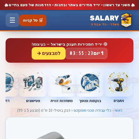
🔥
🔥
משני עד ראשון · יריד מחירים באתר ובחנות · הזדמנות של פעם בחיים
SALARY
☰
🛒 סל קניות
סאלרי · כלי עבודה
🔴
יריד המכירות הענק בישראל
— בעיצומו!
למבצעים →
1 יום
03:55:23
נטענים
רתכות
בוקסות ומוסך
פטישונים
משחזות זווית
ראשי
›
כלי עבודה טכני scrpion
› דבק בוטילי 10 ס״מ (מבצע 5 ב 99)