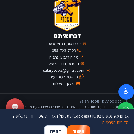
דברו איתנו
💬
דברו איתנו בוואטסאפ
055-723-7323
📞
📍
אריה רגב 3, נתניה
🧭
נווטו אלינו ב-Waze
salarytools@gmail.com
✉️
📬
הרשמה למבצעים
🚚
מעקב משלוח
♿
© Salary Tools · buytools.co.il
💬
כתבות ומדריכים
·
מדיניות פרטיות
·
הצהרת נגישות
·
בקשת הצעת מחיר
אנחנו משתמשים בעוגיות (Cookies) לתפעול האתר ולשיפור חוויית הגלישה.
מדיניות הפרטיות
🛒
👤
🏠
אישור
דחייה