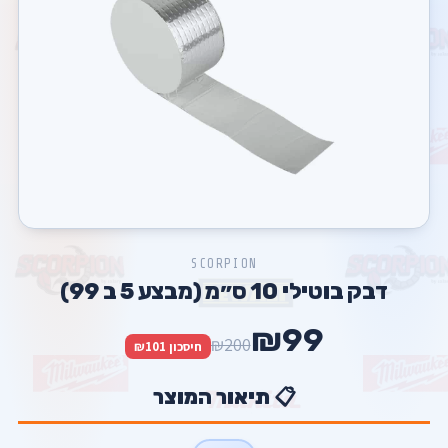
SCORPION
דבק בוטילי 10 ס״מ (מבצע 5 ב 99)
₪99
₪200
חיסכון ₪101
📋 תיאור המוצר