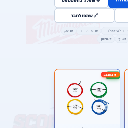
💬 שאלה בוואטסאפ
🔗 שתפו לחבר
בודה לאינסטלציה
#כוסות קידוח
#דיסק
#אינץ
#לחיתוך
🔥 במבצע
-50%