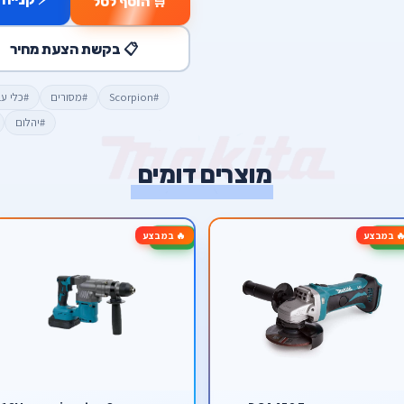
🛒 הוסף לסל
📋 בקשת הצעת מחיר
#Scorpion
#מסורים
#כלי ע
#יהלום
מוצרים דומים
 במבצע
🔥 במבצע
-63%