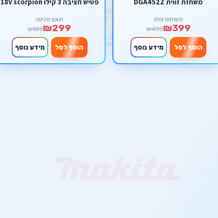
משחזת זווית DGA452Z
פטיש חציבה 3 קילו 18V scorpion
משחזות זווית
תואם מקיטה
₪299
₪399
₪800
₪499
הוסף לסל
מידע נוסף
הוסף לסל
מידע נוסף