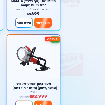
פטישון 18V (גוף בלבד) MAKITA
DHR202Z מקיטה
כלי עבודה לאינסטלציה scorpion
₪699
הוסף לסל
מידע נוסף
🔥 במבצע
-9%
מסור בטון חשמלי מקצועי
(טבעת/דיסק) (הזמנה מוקדמת) –
מנוע ללא פחמים ועומק חיתוך
מסורים
₪2,999
מקסימלי 40 ס"מ (כולל משאבת
₪3,299
מים) מבית סקורפיון