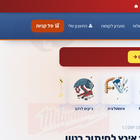
🔥
🛒 סל קניות
לוח
מועדון לקוחות
👤 החשבון שלי
 →
כלי מוסך
אינסטלציה
מברגות
ג'קים לרכב
SCORPI
דיסק יהלום 12 אינץ לחיתוך בטון