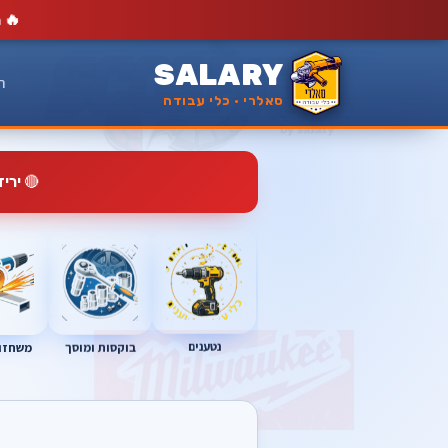
🔥
מ
SALARY
ר
סאלרי · כלי עבודה
🔴
ירי
נטענים
בוקסות ומוסך
משחזות