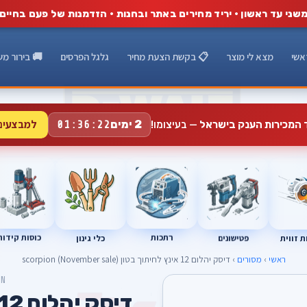
שני עד ראשון · יריד מחירים באתר ובחנות · הזדמנות של פעם בחיים
אשי
מצא לי מוצר
📋 בקשת הצעת מחיר
גלגל הפרסים
🚚 בירור מש
למבצעים
2 ימים
ד המכירות הענק בישראל
— בעיצומו!
01:36:21
רתכות
כוסות קידוח
פטישונים
 זווית
כלי גינון
ראשי
›
מסורים
› דיסק יהלום 12 אינץ לחיתוך בטון scorpion (November sale)
ON