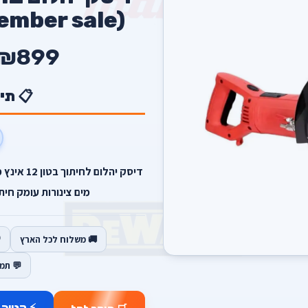
ember sale)
₪899
📋 תי
מים צינורות עומק חיתוך 11 סמ גודל דיסק 5
🚚 משלוח לכל הארץ
💬 תמ
⚡ קנייה 