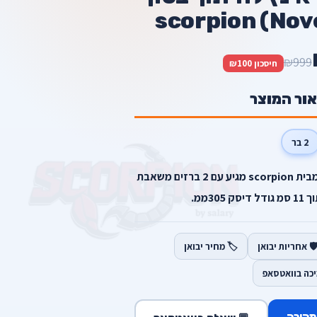
scorpion (Nov
₪999
חיסכון ₪100
אור המוצר
2 בר
דיסק יהלום לחיתוך בטון 12 אינץ מבית scorpion מגיע עם 2 ברזים משאבת
30ממ.
️ אחריות יבואן
🏷️ מחיר יבואן
יכה בוואטסאפ
מהירה