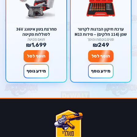
ערכת תיקון הברגות לקרטר
מחרצת בטון איטונג 36V
שמן (114 חלקים) – מידות M13
לסוללות מקיטה
עד M22 מבית סקורפיון
סטים בוקסות ומוסך
תואם מקיטה
₪1,699
₪249
הוסף לסל
הוסף לסל
מידע נוסף
מידע נוסף