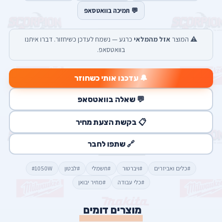
💬 תמיכה בוואטסאפ
⚠️ המוצר
אזל מהמלאי
כרגע — נשמח לעדכן כשיחזור. דברו איתנו
בוואטסאפ.
🔔 עדכנו אותי כשחוזר
💬 שאלה בוואטסאפ
📋 בקשת הצעת מחיר
🔗 שתפו לחבר
#כלים ואביזרים
#ויברטור
#חשמלי
#לבטון
#1050W
#כלי עבודה
#מחיר יבואן
מוצרים דומים