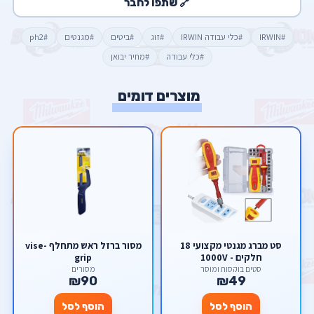
🔗 שתפו לחבר
#IRWIN
#כלי עבודה IRWIN
#זוג
#ביטים
#מגנטים
#ph2
#כלי עבודה
#מחיר יבואן
מוצרים דומים
סט מברג מגנטי מקצועי 18
מסור ברזל ראש מתחלף vise-
חלקים - 1000V
grip
סטים בוקסות ומוסך
מסורים
₪90
₪49
הוסף לסל
הוסף לסל