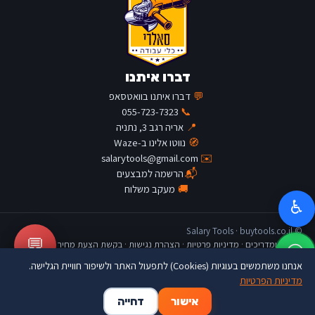
דברו איתנו
💬
דברו איתנו בוואטסאפ
055-723-7323
📞
📍
אריה רגב 3, נתניה
🧭
נווטו אלינו ב-Waze
salarytools@gmail.com
✉️
📬
הרשמה למבצעים
🚚
מעקב משלוח
♿
© Salary Tools · buytools.co.il
💬
כתבות ומדריכים
·
מדיניות פרטיות
·
הצהרת נגישות
·
בקשת הצעת מחיר
אנחנו משתמשים בעוגיות (Cookies) לתפעול האתר ולשיפור חוויית הגלישה.
מדיניות הפרטיות
🛒
👤
🏠
אישור
דחייה
דף הבית
החשבון שלי
סל קניות