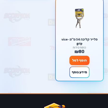
פלייר קליבה 54 מ''מ vise-
grip
כוסות קידוח
₪80
הוסף לסל
מידע נוסף