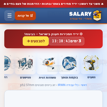
🔥
🔥
משני עד ראשון · יריד מחירים באתר ובחנות · הזדמנות של פעם בחיים
SALARY
☰
🛒 סל קניות
סאלרי · כלי עבודה
🔴
יריד המכירות הענק בישראל
— בעיצומו!
למבצעים →
3 ימים
13:18:41
נטענים
רתכות
בוקסות ומוסך
פטישונים
משחזות זווית
ראשי
›
כלי עבודה IRWIN
› זוג ביטים מגנטים ph2 57mm