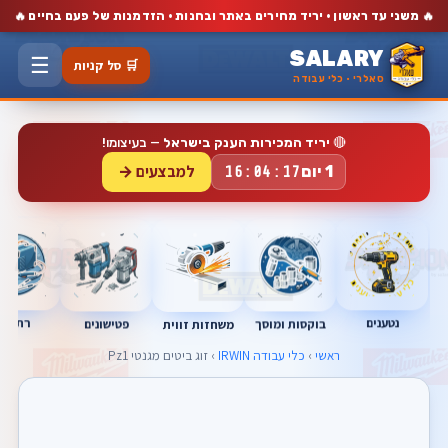
🔥
🔥
משני עד ראשון · יריד מחירים באתר ובחנות · הזדמנות של פעם בחיים
SALARY
☰
🛒 סל קניות
סאלרי · כלי עבודה
🔴
יריד המכירות הענק בישראל
— בעיצומו!
למבצעים →
1 יום
16:04:16
נטענים
רתכות
בוקסות ומוסך
פטישונים
משחזות זווית
ראשי
›
כלי עבודה IRWIN
› זוג ביטים מגנטי Pz1