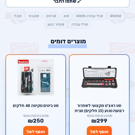
🔗 שתפו לחבר
#IRWIN
#כלי עבודה IRWIN
#זוג
#ביטים
#מגנטי
#Pz1
#כלי עבודה
#מחיר יבואן
מוצרים דומים
סט ראצ'ט מקצועי לשחרור
סט ביטים מקיטה 48 חלקים
רצועת מנוע (15 חלקים) מבית
Scorpion – מנגנון 72 שיניים
סטים בוקסות ומוסך
סטים בוקסות ומוסך
₪250
₪299
מפלדת CR-V
הוסף לסל
הוסף לסל