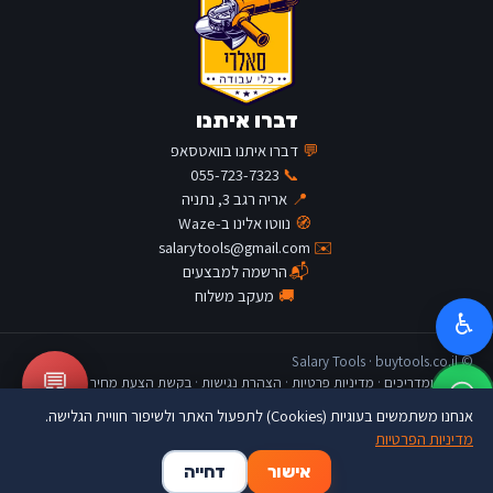
דברו איתנו
💬
דברו איתנו בוואטסאפ
055-723-7323
📞
📍
אריה רגב 3, נתניה
🧭
נווטו אלינו ב-Waze
salarytools@gmail.com
✉️
📬
הרשמה למבצעים
🚚
מעקב משלוח
♿
© Salary Tools · buytools.co.il
💬
כתבות ומדריכים
·
מדיניות פרטיות
·
הצהרת נגישות
·
בקשת הצעת מחיר
אנחנו משתמשים בעוגיות (Cookies) לתפעול האתר ולשיפור חוויית הגלישה.
מדיניות הפרטיות
🛒
👤
🏠
אישור
דחייה
דף הבית
החשבון שלי
סל קניות