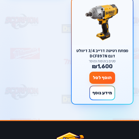
מפתח רטיטה דרייב 3/4 דיוולט
דגם DCF897N
סטים בוקסות ומוסך
₪1,600
הוסף לסל
מידע נוסף