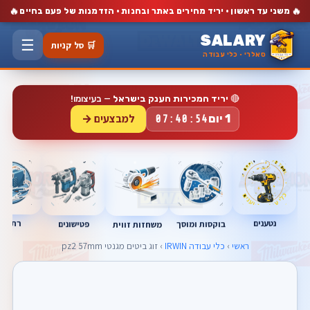
🔥
🔥
משני עד ראשון · יריד מחירים באתר ובחנות · הזדמנות של פעם בחיים
SALARY
☰
🛒 סל קניות
סאלרי · כלי עבודה
🔴
יריד המכירות הענק בישראל
— בעיצומו!
למבצעים →
1 יום
07:40:54
נטענים
רתכות
בוקסות ומוסך
פטישונים
משחזות זווית
ראשי
›
כלי עבודה IRWIN
› זוג ביטים מגנטי pz2 57mm