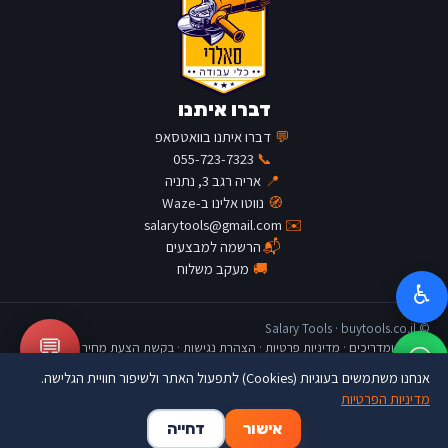
דברו איתנו
💬
דברו איתנו בוואטסאפ
055-723-7323
📞
📍
אריה רגב 3, נתניה
🧭
נווטו אלינו ב-Waze
salarytools@gmail.com
✉️
📬
הרשמה למבצעים
🚚
מעקב משלוח
♿
© Salary Tools · buytools.co.il
💬
כתבות ומדריכים
·
מדיניות פרטיות
·
הצהרת נגישות
·
בקשת הצעת מחיר
אנחנו משתמשים בעוגיות (Cookies) לתפעול האתר ולשיפור חוויית הגלישה.
מדיניות הפרטיות
🛒
👤
🏠
אישור
דחייה
דף הבית
החשבון שלי
סל קניות