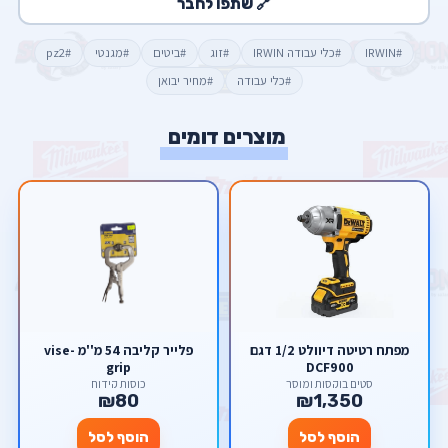
🔗 שתפו לחבר
#IRWIN
#כלי עבודה IRWIN
#זוג
#ביטים
#מגנטי
#pz2
#כלי עבודה
#מחיר יבואן
מוצרים דומים
מפתח רטיטה דיוולט 1/2 דגם
פלייר קליבה 54 מ''מ vise-
grip
DCF900
סטים בוקסות ומוסך
כוסות קידוח
₪80
₪1,350
הוסף לסל
הוסף לסל