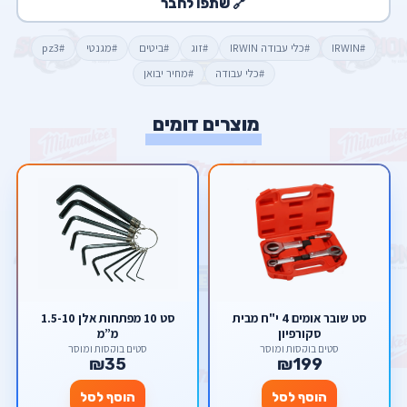
🔗 שתפו לחבר
#IRWIN
#כלי עבודה IRWIN
#זוג
#ביטים
#מגנטי
#pz3
#כלי עבודה
#מחיר יבואן
מוצרים דומים
סט שובר אומים 4 י"ח מבית
סט 10 מפתחות אלן 1.5-10
סקורפיון
מ”מ
סטים בוקסות ומוסך
סטים בוקסות ומוסך
₪35
₪199
הוסף לסל
הוסף לסל