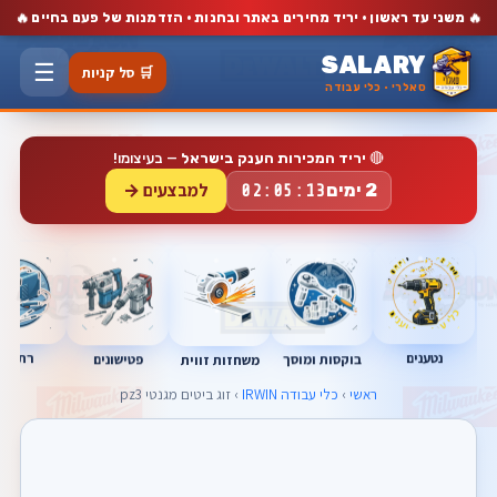
🔥
🔥
משני עד ראשון · יריד מחירים באתר ובחנות · הזדמנות של פעם בחיים
SALARY
☰
🛒 סל קניות
סאלרי · כלי עבודה
🔴
יריד המכירות הענק בישראל
— בעיצומו!
למבצעים →
2 ימים
02:05:13
נטענים
רתכות
בוקסות ומוסך
פטישונים
משחזות זווית
ראשי
›
כלי עבודה IRWIN
› זוג ביטים מגנטי pz3