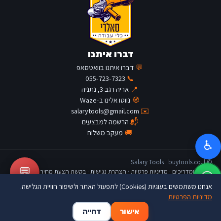
דברו איתנו
💬
דברו איתנו בוואטסאפ
055-723-7323
📞
📍
אריה רגב 3, נתניה
🧭
נווטו אלינו ב-Waze
salarytools@gmail.com
✉️
📬
הרשמה למבצעים
🚚
מעקב משלוח
♿
© Salary Tools · buytools.co.il
💬
כתבות ומדריכים
·
מדיניות פרטיות
·
הצהרת נגישות
·
בקשת הצעת מחיר
אנחנו משתמשים בעוגיות (Cookies) לתפעול האתר ולשיפור חוויית הגלישה.
מדיניות הפרטיות
🛒
👤
🏠
אישור
דחייה
דף הבית
החשבון שלי
סל קניות