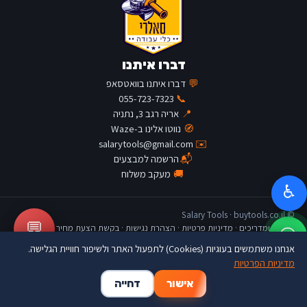
דברו איתנו
💬
דברו איתנו בוואטסאפ
055-723-7323
📞
📍
אריה רגב 3, נתניה
🧭
נווטו אלינו ב-Waze
salarytools@gmail.com
✉️
📬
הרשמה למבצעים
🚚
מעקב משלוח
♿
© Salary Tools · buytools.co.il
💬
כתבות ומדריכים
·
מדיניות פרטיות
·
הצהרת נגישות
·
בקשת הצעת מחיר
אנחנו משתמשים בעוגיות (Cookies) לתפעול האתר ולשיפור חוויית הגלישה.
מדיניות הפרטיות
🛒
👤
🏠
אישור
דחייה
דף הבית
החשבון שלי
סל קניות