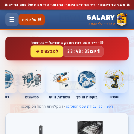
🔥
🔥
משני עד ראשון · יריד מחירים באתר ובחנות · הזדמנות של פעם בחיים
SALARY
☰
🛒 סל קניות
סאלרי · כלי עבודה
🔴
יריד המכירות הענק בישראל
— בעיצומו!
למבצעים →
1 יום
23:48:34
נטענים
רתכות
בוקסות ומוסך
פטישונים
משחזות זווית
ראשי
›
כלי עבודה טכני scrpion
› זוג קלמרות הרמה scorpion