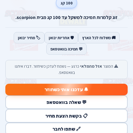
100 קג
זוג קלמרות תמיכה למשקל עד 100 קג מבית scorpion.
🚚 משלוח לכל הארץ
🛡️ אחריות יבואן
🏷️ מחיר יבואן
💬 תמיכה בוואטסאפ
⚠️ המוצר
אזל מהמלאי
כרגע — נשמח לעדכן כשיחזור. דברו איתנו
בוואטסאפ.
🔔 עדכנו אותי כשחוזר
💬 שאלה בוואטסאפ
📋 בקשת הצעת מחיר
🔗 שתפו לחבר