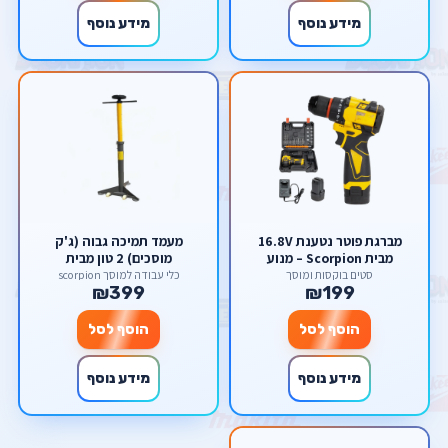
מידע נוסף
מידע נוסף
מברגת פוטר נטענת 16.8V
מעמד תמיכה גבוה (ג'ק
מבית Scorpion – מנוע
מוסכים) 2 טון מבית
Brushless חזק, ערכת
SCORPION – מתכוונן עם בסיס
סטים בוקסות ומוסך
כלי עבודה למוסך scorpion
₪399
₪199
אביזרים קשיחה ועיצוב
גלגלים
קומפקטי
הוסף לסל
הוסף לסל
מידע נוסף
מידע נוסף