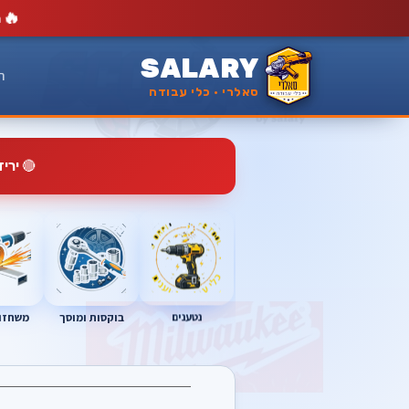
🔥
מ
SALARY
ר
סאלרי · כלי עבודה
🔴
ירי
נטענים
בוקסות ומוסך
משחזות