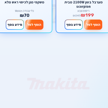
מערבל בטון 2100W מבית
משקפי מגן לכיסוי ראש מלא
scorpion
ריסוס וצבע
כלי עבודה Wokin
₪199
₪70
₪249
הוסף לסל
מידע נוסף
הוסף לסל
מידע נוסף