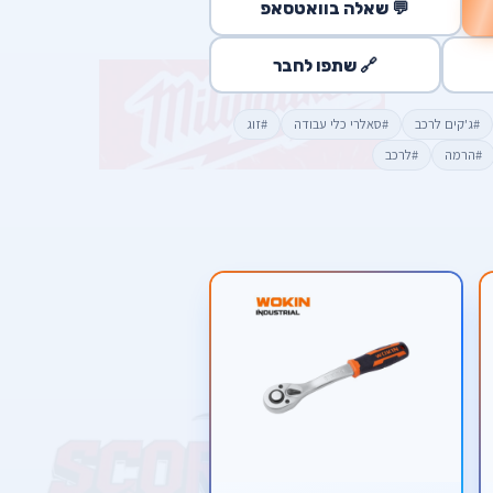
💬 שאלה בוואטסאפ
🔗 שתפו לחבר
#ג'קים לרכב
#סאלרי כלי עבודה
#זוג
#הרמה
#לרכב