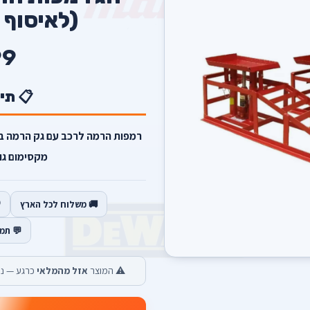
(לאיסוף 
99
📋 תי
רמפות הרמה לרכב עם גק הרמה בס
מקסימום גובה ה
🚚 משלוח לכל הארץ
💬 תמ
⚠️ המוצר
אזל מהמלאי
כרגע — נש