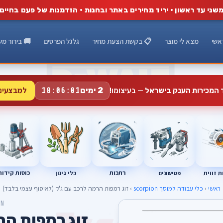
שני עד ראשון · יריד מחירים באתר ובחנות · הזדמנות של פעם בחיים
אשי
מצא לי מוצר
📋 בקשת הצעת מחיר
גלגל הפרסים
🚚 בירור מש
למבצעים
2 ימים
ד המכירות הענק בישראל
— בעיצומו!
18:06:00
רתכות
כוסות קידוח
פטישונים
 זווית
כלי גינון
ראשי
›
כלי עבודה למוסך scorpion
› זוג רמפות הרמה לרכב עם ג'ק (לאיסוף עצמי בלבד)
ON
זוג רמפות הר