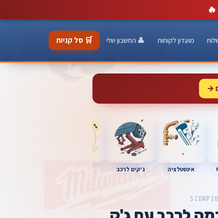
🔥
🛒 סל קניות
לוח
מועדון לקוחות
👤 החשבון שלי
 →
כלי מוסך
אינסטלציה
מברגות
ג'קים לרכב
SCORPI
מה לרכב עם ג'ק