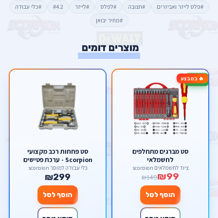
#פלס לייזר ואביזרים
#חצובה
#לפלס
#לייזר
#4.2
#כלי עבודה
#מחיר יבואן
מוצרים דומים
🔥 במבצע
-34%
סט מברגים מתחלפים
סט פחחות רכב מקצועי
לחשמלאי
Scorpion - ערכת פטישים
וסדנים 7 חלקים
ציוד לחשמלאים scorpion
כלי עבודה למוסך scorpion
₪99
₪299
₪149
הוסף לסל
הוסף לסל