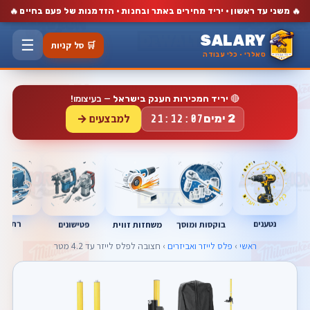
🔥
🔥
משני עד ראשון · יריד מחירים באתר ובחנות · הזדמנות של פעם בחיים
SALARY
☰
🛒 סל קניות
סאלרי · כלי עבודה
🔴
יריד המכירות הענק בישראל
— בעיצומו!
למבצעים →
2 ימים
21:12:06
נטענים
רתכות
בוקסות ומוסך
פטישונים
משחזות זווית
ראשי
›
פלס לייזר ואביזרים
› חצובה לפלס לייזר עד 4.2 מטר