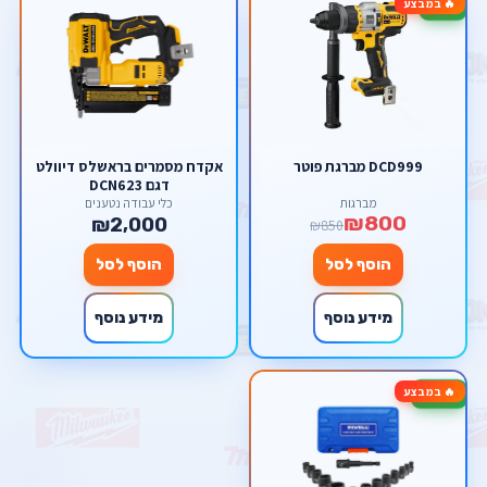
🔥 במבצע
-6%
DCD999 מברגת פוטר
אקדח מסמרים בראשלס דיוולט
דגם DCN623
מברגות
כלי עבודה נטענים
₪800
₪2,000
₪850
הוסף לסל
הוסף לסל
מידע נוסף
מידע נוסף
🔥 במבצע
-50%