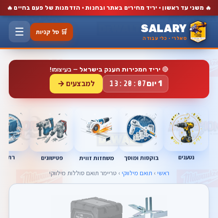
🔥
🔥
משני עד ראשון · יריד מחירים באתר ובחנות · הזדמנות של פעם בחיים
SALARY
☰
🛒 סל קניות
סאלרי · כלי עבודה
🔴
יריד המכירות הענק בישראל
— בעיצומו!
למבצעים →
1 יום
13:20:07
נטענים
רתכות
בוקסות ומוסך
פטישונים
משחזות זווית
ראשי
›
תואם מילווקי
› טריימר תואם סוללות מילווקי