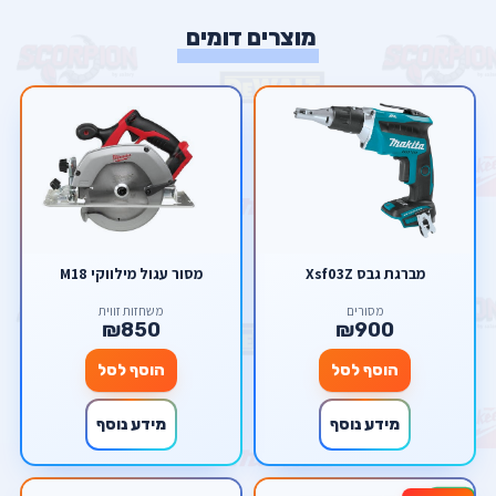
מוצרים דומים
מברגת גבס Xsf03Z
מסור עגול מילווקי M18
מסורים
משחזות זווית
₪850
₪900
הוסף לסל
הוסף לסל
מידע נוסף
מידע נוסף