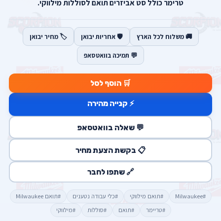
טרימר כולל סט אביזרים תואם לסוללות מילווקי.
🚚 משלוח לכל הארץ
🛡️ אחריות יבואן
🏷️ מחיר יבואן
💬 תמיכה בוואטסאפ
🛒 הוסף לסל
⚡ קנייה מהירה
💬 שאלה בוואטסאפ
📋 בקשת הצעת מחיר
🔗 שתפו לחבר
#Milwaukee
#תואם מילווקי
#כלי עבודה נטענים
#תואם Milwaukee
#טריימר
#תואם
#סוללות
#מילווקי