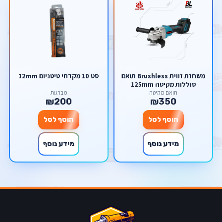
משחזת זווית Brushless תואם
סט 10 מקדחי טיטניום 12mm
סוללות מקיטה 125mm
תואם מקיטה
מברגות
₪200
₪350
הוסף לסל
הוסף לסל
מידע נוסף
מידע נוסף