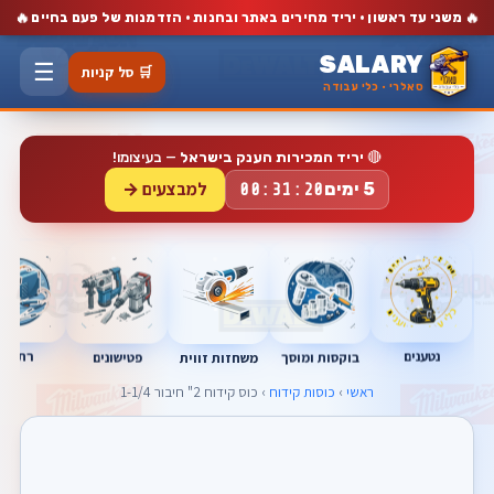
🔥
🔥
משני עד ראשון · יריד מחירים באתר ובחנות · הזדמנות של פעם בחיים
SALARY
☰
🛒 סל קניות
סאלרי · כלי עבודה
🔴
יריד המכירות הענק בישראל
— בעיצומו!
למבצעים →
5 ימים
00:31:19
נטענים
רתכות
בוקסות ומוסך
פטישונים
משחזות זווית
ראשי
›
כוסות קידוח
› כוס קידוח 2" חיבור 1-1/4⁩