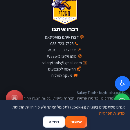
דברו איתנו
💬
דברו איתנו בוואטסאפ
055-723-7323
📞
📍
אריה רגב 3, נתניה
🧭
נווטו אלינו ב-Waze
salarytools@gmail.com
✉️
📬
הרשמה למבצעים
🚚
מעקב משלוח
♿
© Salary Tools · buytools.co.il
💬
כתבות ומדריכים
·
מדיניות פרטיות
·
הצהרת נגישות
·
בקשת הצעת מחיר
אנחנו משתמשים בעוגיות (Cookies) לתפעול האתר ולשיפור חוויית הגלישה.
מדיניות הפרטיות
🛒
👤
🏠
אישור
דחייה
דף הבית
החשבון שלי
סל קניות