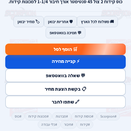
כוס קידוח 2 צול 45 סנטימטר אורך חיבור 1-1/4 למכונות קידוח.
🚚 משלוח לכל הארץ
🛡️ אחריות יבואן
🏷️ מחיר יבואן
💬 תמיכה בוואטסאפ
🛒 הוסף לסל
⚡ קנייה מהירה
💬 שאלה בוואטסאפ
📋 בקשת הצעת מחיר
🔗 שתפו לחבר
#Scorpion
#כוסות קידוח
#מברגות
#מכונות קידוח
#כוס
#קידוח
#חיבור
#כלי עבודה