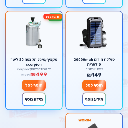
🔥 במבצע
-44%
סוללת חירום 20000mah
מקציף/מיכל הקצפה 80 ליטר
סולארית
scorpion
כלים ואביזרים
כלי עבודה למוסך scorpion
₪499
₪149
₪899
הוסף לסל
הוסף לסל
מידע נוסף
מידע נוסף