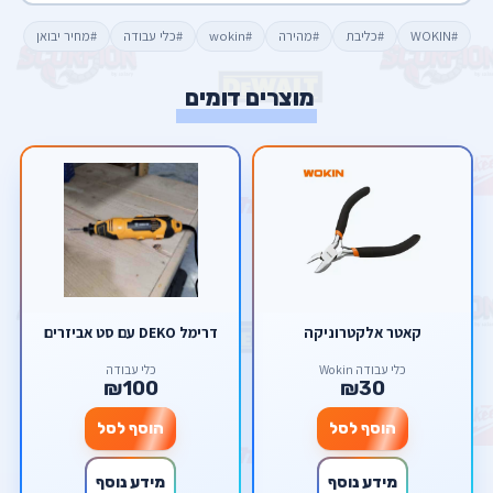
#WOKIN
#כליבת
#מהירה
#wokin
#כלי עבודה
#מחיר יבואן
מוצרים דומים
קאטר אלקטרוניקה
דרימל DEKO עם סט אביזרים
כלי עבודה Wokin
כלי עבודה
₪100
₪30
הוסף לסל
הוסף לסל
מידע נוסף
מידע נוסף