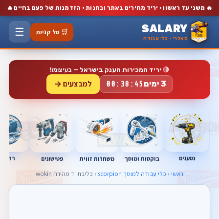
🔥
🔥
משני עד ראשון · יריד מחירים באתר ובחנות · הזדמנות של פעם בחיים
SALARY
☰
🛒 סל קניות
סאלרי · כלי עבודה
🔴
יריד המכירות הענק בישראל
— בעיצומו!
למבצעים →
3 ימים
00:38:44
נטענים
רתכות
בוקסות ומוסך
פטישונים
משחזות זווית
ראשי
›
כלי עבודה למוסך scorpion
› כליבת יד מהירה wokin