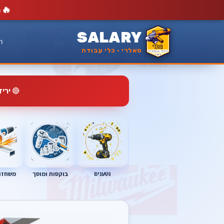
🔥
מ
SALARY
ר
סאלרי · כלי עבודה
🔴
ירי
נטענים
בוקסות ומוסך
משחזות