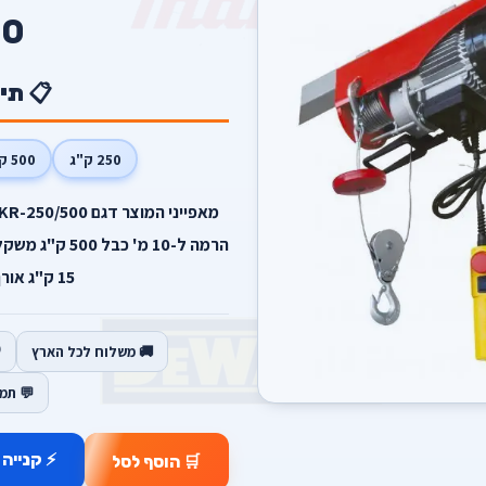
0
📋 תי
250 ק"ג
500 ק"ג
15 ק"ג אורך כבל הרמה 20 מ'.
🚚 משלוח לכל הארץ
💬 תמ
⚡ קנייה 
🛒 הוסף לסל