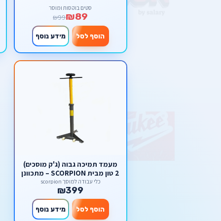
סטים בוקסות ומוסך
₪89
₪99
הוסף לסל
מידע נוסף
מעמד תמיכה גבוה (ג'ק מוסכים)
2 טון מבית SCORPION – מתכוונן
עם בסיס גלגלים
כלי עבודה למוסך scorpion
₪399
הוסף לסל
מידע נוסף