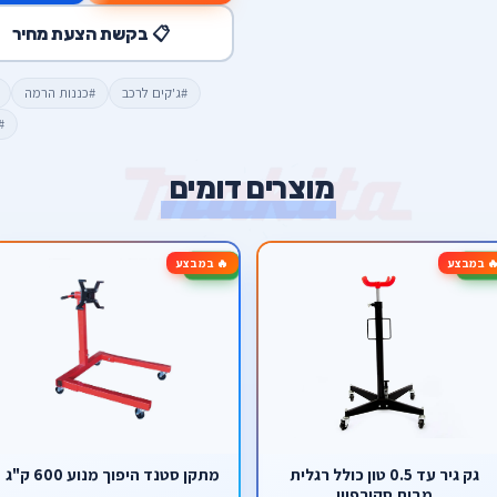
📋 בקשת הצעת מחיר
#ג'קים לרכב
#כננות הרמה
#
מוצרים דומים
 במבצע
🔥 במבצע
-20%
גק גיר עד 0.5 טון כולל רגלית
מתקן סטנד היפוך מנוע 600 ק"ג
מבית סקורפיון