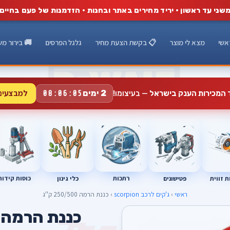
שני עד ראשון · יריד מחירים באתר ובחנות · הזדמנות של פעם בחיים
אשי
מצא לי מוצר
📋 בקשת הצעת מחיר
גלגל הפרסים
🚚 בירור מש
למבצעים
2 ימים
ד המכירות הענק בישראל
— בעיצומו!
08:06:04
רתכות
כוסות קידוח
פטישונים
 זווית
כלי גינון
ראשי
›
ג'קים לרכב scorpion
› כננת הרמה 250/500 ק''ג
כננת הרמה 250/500 ק''ג