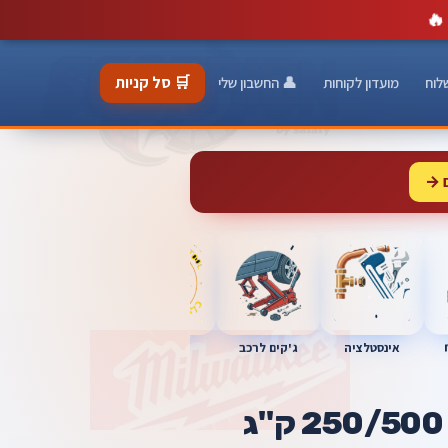
🔥
🛒 סל קניות
לוח
מועדון לקוחות
👤 החשבון שלי
 →
כלי מוסך
אינסטלציה
מברגות
ג'קים לרכב