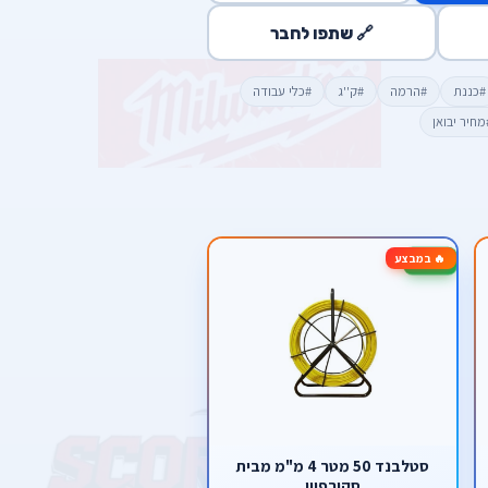
🔗 שתפו לחבר
#כננת
#הרמה
#ק''ג
#כלי עבודה
מחיר יבואן
🔥 במבצע
-50%
סטלבנד 50 מטר 4 מ"מ מבית
סקורפיון