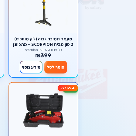
מעמד תמיכה גבוה (ג'ק מוסכים)
2 טון מבית SCORPION – מתכוונן
עם בסיס גלגלים
כלי עבודה למוסך scorpion
₪399
הוסף לסל
מידע נוסף
🔥 במבצע
-40%