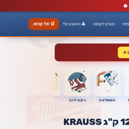
🔥
🛒 סל קניות
לוח
מועדון לקוחות
👤 החשבון שלי
 →
כלי מוסך
אינסטלציה
מברגות
ג'קים לרכב