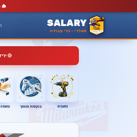
🔥
מ
SALARY
ר
סאלרי · כלי עבודה
🔴
ירי
נטענים
בוקסות ומוסך
משחזות