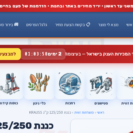
שני עד ראשון · יריד מחירים באתר ובחנות · הזדמנות של פעם בחיים
אשי
מצא לי מוצר
📋 בקשת הצעת מחיר
גלגל הפרסים
🚚 בירור מש
למבצעים
2 ימים
ד המכירות הענק בישראל
— בעיצומו!
01:03:57
רתכות
כוסות קידוח
פטישונים
 זווית
כלי גינון
ראשי
›
משחזות זווית
› כננת 125/250 ק''ג KRAUSS
כננת 125/250 ק''ג KRAUSS