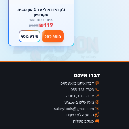
ג'ק הידראולי עד 2 טון מבית
סקורפיון
סטים בוקסות ומוסך
₪119
₪199
הוסף לסל
מידע נוסף
דברו איתנו
💬
דברו איתנו בוואטסאפ
055-723-7323
📞
📍
אריה רגב 3, נתניה
🧭
נווטו אלינו ב-Waze
salarytools@gmail.com
✉️
📬
הרשמה למבצעים
🚚
מעקב משלוח