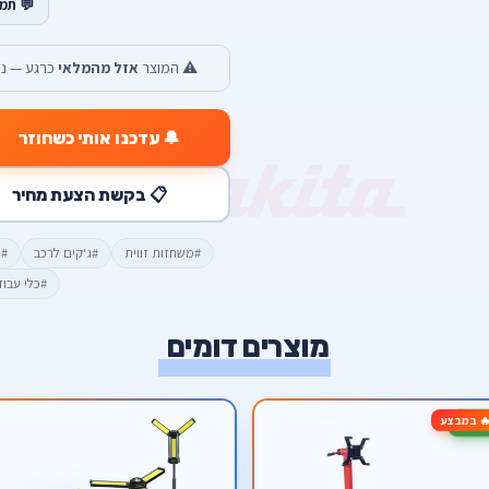
💬 תמ
⚠️ המוצר
אזל מהמלאי
כרגע — נש
🔔 עדכנו אותי כשחוזר
📋 בקשת הצעת מחיר
#משחזות זווית
#ג'קים לרכב
#כ
#כלי עבו
מוצרים דומים
 במבצע