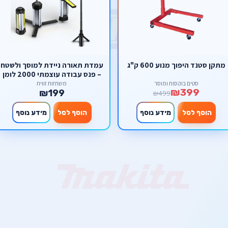
מתקן סטנד היפוך מנוע 600 ק"ג
עמדת תאורה ניידת למוסך ולשטח
– פנס עבודה עוצמתי 2000 לומן
עם חצובה, מגנט וסוללת גיבוי
סטים בוקסות ומוסך
משחזות זווית
₪399
₪199
₪499
הוסף לסל
מידע נוסף
הוסף לסל
מידע נוסף