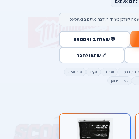
יכה בוואטסאפ
מח לעדכן כשיחזור. דברו איתנו בוואטסאפ.
💬 שאלה בוואטסאפ
🔗 שתפו לחבר
ננות הרמה
#כננת
#ק''ג
#KRAUSS
דה
#מחיר יבואן