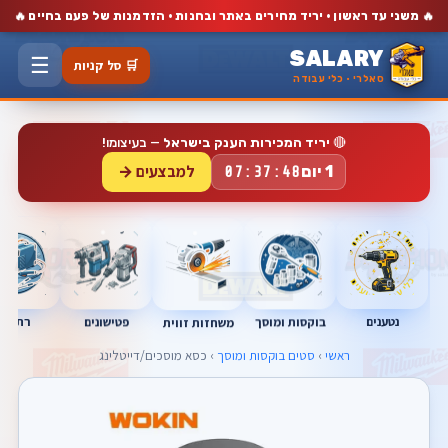
🔥
🔥
משני עד ראשון · יריד מחירים באתר ובחנות · הזדמנות של פעם בחיים
SALARY
☰
🛒 סל קניות
סאלרי · כלי עבודה
🔴
יריד המכירות הענק בישראל
— בעיצומו!
למבצעים →
1 יום
07:37:48
בוקסות ומוסך
פטישונים
משחזות זווית
נטענים
רתכות
ראשי
›
סטים בוקסות ומוסך
› כסא מוסכים/דייטלינג