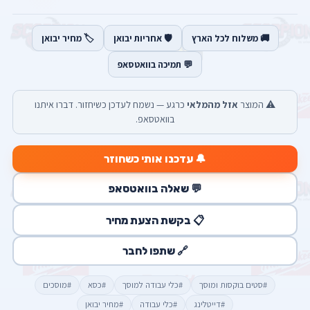
🚚 משלוח לכל הארץ
🛡️ אחריות יבואן
🏷️ מחיר יבואן
💬 תמיכה בוואטסאפ
⚠️ המוצר
אזל מהמלאי
כרגע — נשמח לעדכן כשיחזור. דברו איתנו
בוואטסאפ.
🔔 עדכנו אותי כשחוזר
💬 שאלה בוואטסאפ
📋 בקשת הצעת מחיר
🔗 שתפו לחבר
#סטים בוקסות ומוסך
#כלי עבודה למוסך
#כסא
#מוסכים
#דייטלינג
#כלי עבודה
#מחיר יבואן