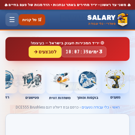
🔥
🔥
משני עד ראשון · יריד מחירים באתר ובחנות · הזדמנות של פעם בחיים
SALARY
☰
🛒 סל קניות
סאלרי · כלי עבודה
🔴
יריד המכירות הענק בישראל
— בעיצומו!
למבצעים →
3 ימים
18:07:39
נטענים
רתכות
בוקסות ומוסך
פטישונים
משחזות זווית
ראשי
›
כלי עבודה נטענים
› כרסם גבס דיוולט דגם DCE555 Brushless