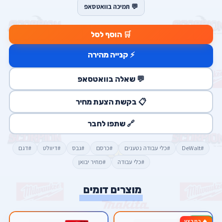
💬 תמיכה בוואטסאפ
🛒 הוסף לסל
⚡ קנייה מהירה
💬 שאלה בוואטסאפ
📋 בקשת הצעת מחיר
🔗 שתפו לחבר
#DeWalt
#כלי עבודה נטענים
#כרסם
#גבס
#דיוולט
#דגם
#כלי עבודה
#מחיר יבואן
מוצרים דומים
🔥 במבצע