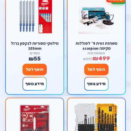
-44%
משחזת זווית 9״ לסוללות
מילווקי מסוריות לגקסון ברזל
מקיטה scorpion
105mm
משחזות זווית
מסורים
₪499
₪55
₪899
הוסף לסל
הוסף לסל
מידע נוסף
מידע נוסף