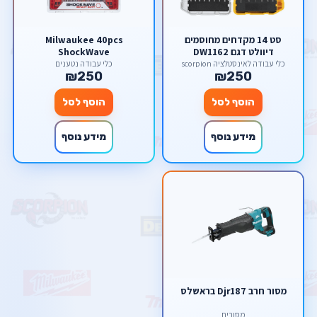
סט 14 מקדחים מחוסמים
Milwaukee 40pcs
דיוולט דגם DW1162
ShockWave
כלי עבודה לאינסטלציה scorpion
כלי עבודה נטענים
₪250
₪250
הוסף לסל
הוסף לסל
מידע נוסף
מידע נוסף
מסור חרב Djr187 בראשלס
מסורים