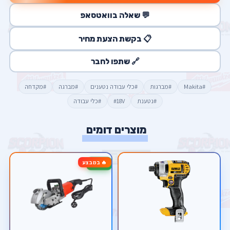
💬 שאלה בוואטסאפ
📋 בקשת הצעת מחיר
🔗 שתפו לחבר
#Makita
#מברגות
#כלי עבודה נטענים
#מברגה
#מקדחה
#נטענת
#18V
#כלי עבודה
מוצרים דומים
🔥 במבצע
-25%