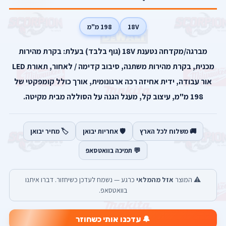
18V
198 מ"מ
מברגה/מקדחה נטענת 18V (גוף בלבד) בעלת: בקרת מהירות
מכנית, בקרת מהירות משתנה, סיבוב קדימה / לאחור, תאורת LED
אור עבודה, ידית אחיזה רכה ארגונומית, אורך כולל קומפקטי של
198 מ"מ, עיצוב קל, מעגל הגנה על הסוללה מבית מקיטה.
🚚 משלוח לכל הארץ
🛡️ אחריות יבואן
🏷️ מחיר יבואן
💬 תמיכה בוואטסאפ
⚠️ המוצר
אזל מהמלאי
כרגע — נשמח לעדכן כשיחזור. דברו איתנו
בוואטסאפ.
🔔 עדכנו אותי כשחוזר