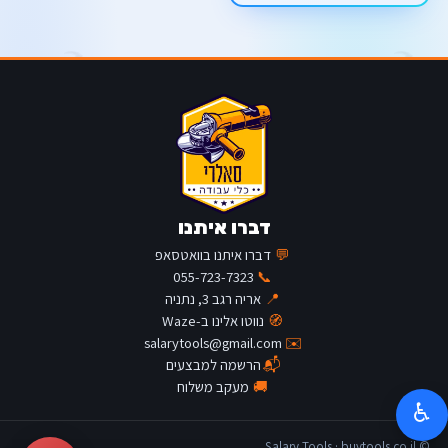
דברו איתנו
💬
דברו איתנו בוואטסאפ
055-723-7323
📞
📍
אריה רגב 3, נתניה
🧭
נווטו אלינו ב-Waze
salarytools@gmail.com
✉️
📬
הרשמה למבצעים
🚚
מעקב משלוח
♿
© Salary Tools · buytools.co.il