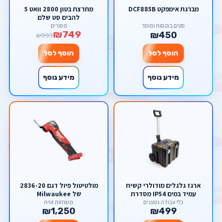
מברגת אימפקט DCF885B
מחרצת בטון 2800 וואט 5
להבים סט שלם
סטים בוקסות ומוסך
מסורים
₪749
₪450
₪999
הוסף לסל
הוסף לסל
מידע נוסף
מידע נוסף
ארגז גלגלים מודולרי קשיח
מולטיטול פיול דגם 2836-20
עמיד במים IP54 מסדרת
של Milwaukee
TSTAK דיוולט DWST83347-1
כלי עבודה נטענים
משחזות זווית
₪1,250
₪499
DeWALT