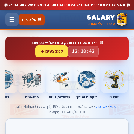
🔥
🔥
משני עד ראשון · יריד מחירים באתר ובחנות · הזדמנות של פעם בחיים
SALARY
☰
🛒 סל קניות
סאלרי · כלי עבודה
🔴
יריד המכירות הענק בישראל
— בעיצומו!
למבצעים →
12:18:41
נטענים
רתכות
בוקסות ומוסך
פטישונים
משחזות זווית
ראשי
›
מברגות
› מברגה/מקדחה נטענת 18V (גוף בלבד) Makita דגם
DDF482/XFD10 מקיטה