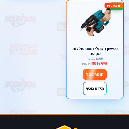
🔥 במבצע
-14%
פטישון חשמלי תואם סוללות
מקיטה
תואם מקיטה
₪599
₪699
הוסף לסל
מידע נוסף