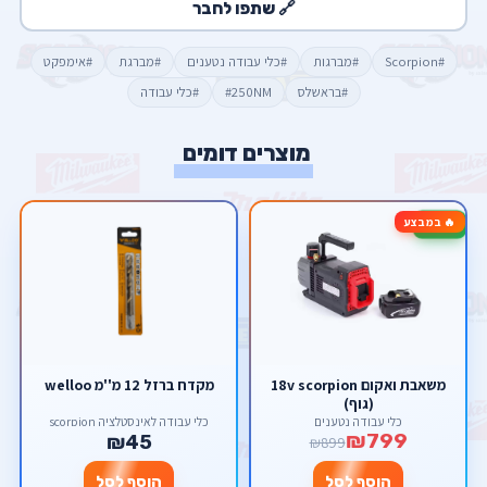
🔗 שתפו לחבר
#Scorpion
#מברגות
#כלי עבודה נטענים
#מברגת
#אימפקט
#בראשלס
#250NM
#כלי עבודה
מוצרים דומים
🔥 במבצע
-11%
משאבת ואקום 18v scorpion
מקדח ברזל 12 מ''מ welloo
(גוף)
כלי עבודה נטענים
כלי עבודה לאינסטלציה scorpion
₪799
₪45
₪899
הוסף לסל
הוסף לסל