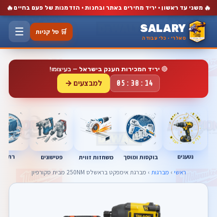
🔥
🔥
משני עד ראשון · יריד מחירים באתר ובחנות · הזדמנות של פעם בחיים
SALARY
☰
🛒 סל קניות
סאלרי · כלי עבודה
🔴
יריד המכירות הענק בישראל
— בעיצומו!
למבצעים →
05:38:13
נטענים
רתכות
בוקסות ומוסך
פטישונים
משחזות זווית
ראשי
›
מברגות
› מברגת אימפקט בראשלס 250NM מבית סקורפיון