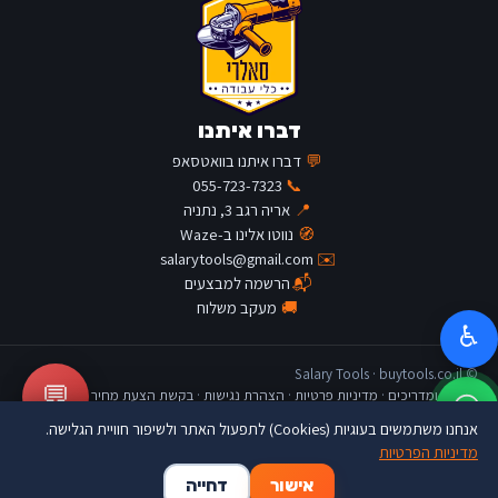
דברו איתנו
💬
דברו איתנו בוואטסאפ
055-723-7323
📞
📍
אריה רגב 3, נתניה
🧭
נווטו אלינו ב-Waze
salarytools@gmail.com
✉️
📬
הרשמה למבצעים
🚚
מעקב משלוח
♿
© Salary Tools · buytools.co.il
💬
כתבות ומדריכים
·
מדיניות פרטיות
·
הצהרת נגישות
·
בקשת הצעת מחיר
אנחנו משתמשים בעוגיות (Cookies) לתפעול האתר ולשיפור חוויית הגלישה.
מדיניות הפרטיות
🛒
👤
🏠
אישור
דחייה