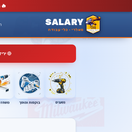
🔥
מ
SALARY
ר
סאלרי · כלי עבודה
🔴
ירי
נטענים
בוקסות ומוסך
משחזות