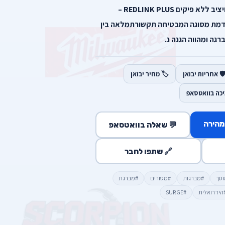
במברגה זו הנתון הינו קבוע ויציב ללא פיקים REDLINK PLUS –
דמת מסוגה המבטיחה תקשורתמלאה בין
גה ומהווה הגנה נ.
️ אחריות יבואן
🏷️ מחיר יבואן
יכה בוואטסאפ
מהירה
💬 שאלה בוואטסאפ
🔗 שתפו לחבר
וסך
#מברגות
#מסורים
#מברגת
הידרואלית
#SURGE