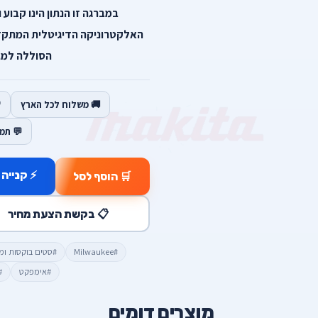
האלקטרוניקה הדיגיטלית המתק
הסוללה למבר
🚚 משלוח לכל הארץ
💬 תמ
⚡ קנייה 
🛒 הוסף לסל
📋 בקשת הצעת מחיר
#Milwaukee
#סטים בוקסות ומ
#אימפקט
#
מוצרים דומים