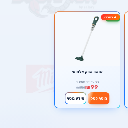
🔥 במבצע
-72%
שואב אבק אלחוטי
כלי עבודה נטענים
₪99
₪350
הוסף לסל
מידע נוסף