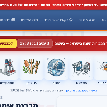
שני עד ראשון · יריד מחירים באתר ובחנות · הזדמנות של פעם בחיים
אשי
מצא לי מוצר
📋 בקשת הצעת מחיר
גלגל הפרסים
🚚 בירור מש
למבצעים
3 ימים
ד המכירות הענק בישראל
— בעיצומו!
15:32:11
רתכות
כוסות קידוח
פטישונים
 זווית
כלי גינון
ראשי
›
סטים בוקסות ומוסך
› מברגת אימפקט הידרואלית SURGE fuel 18V
EE
מברגת אימפ