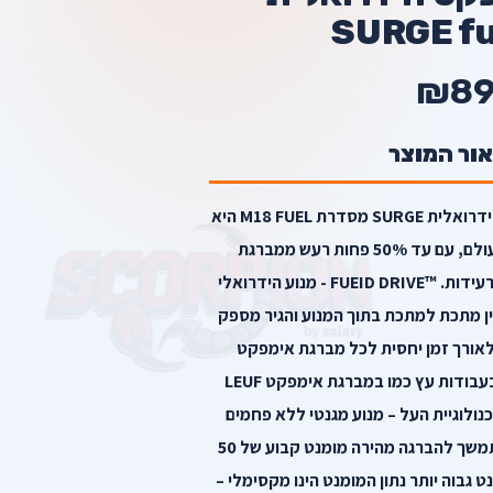
SURGE fu
₪89
אור המוצר
תיאור המוצר מברגת האימפקט ההידרואלית SURGE מסדרת M18 FUEL היא
המברגת האימפקט השקטה בעולם, עם עד 50% פחות רעש ממברגת
אימפקט ועד פי 3 שיכוך זעזועים ורעידות. ™FUEID DRIVE - מנוע הידרואלי
ין מתכת למתכת בתוך המנוע והגיר מספק
אורך זמן יחסית לכל מברגת אימפקט
המברגה מספקת אותם ביצועים בעבודות עץ כמו במברגת אימפקט LEUF
POWERSTATE BRUSHL טכנולוגיית העל – מנוע מגנטי ללא פחמים
מספק עד 3000 סל"ד עם כוח מתמשך להברגה מהירה מומנט קבוע של 50
ט גבוה יותר נתון המומנט הינו מקסימלי –