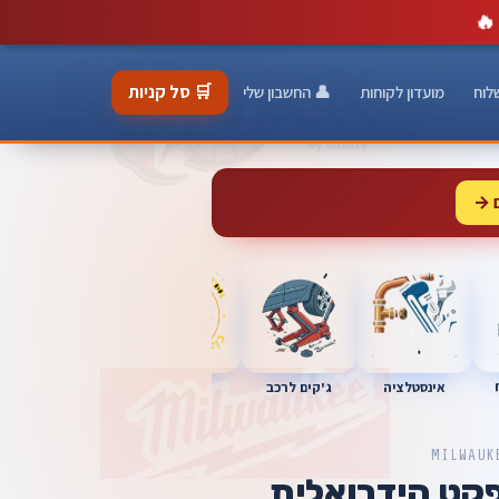
🔥
🛒 סל קניות
לוח
מועדון לקוחות
👤 החשבון שלי
 →
כלי מוסך
אינסטלציה
מברגות
ג'קים לרכב
MILWAUK
קט הידרואלית