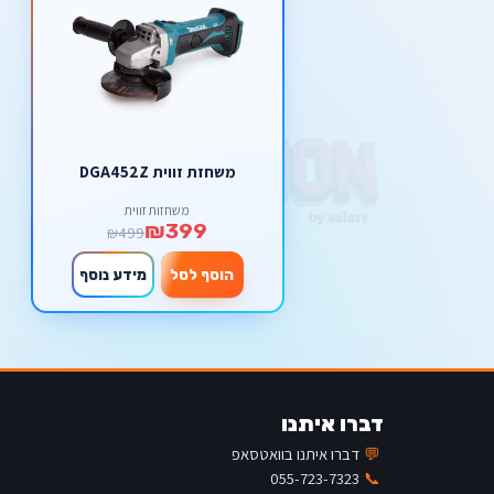
משחזת זווית DGA452Z
משחזות זווית
₪399
₪499
הוסף לסל
מידע נוסף
דברו איתנו
💬
דברו איתנו בוואטסאפ
055-723-7323
📞