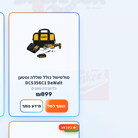
מולטיטול כולל סוללה ומטען
DCS356C1 DeWalt
כלי עבודה נטענים
₪899
הוסף לסל
מידע נוסף
🔥 במבצע
-20%