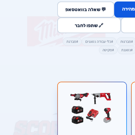
מהירה
💬 שאלה בוואטסאפ
🔗 שתפו לחבר
#מברגות
#כלי עבודה נטענים
#מברגת
#נטענת
#מקיטה