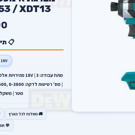
DTD153 / XDT13 
00
📋 תי
18V
מטר | משקל : 1.3 ק"ג גוף בל
🚚 משלוח לכל הארץ
💬 תמ