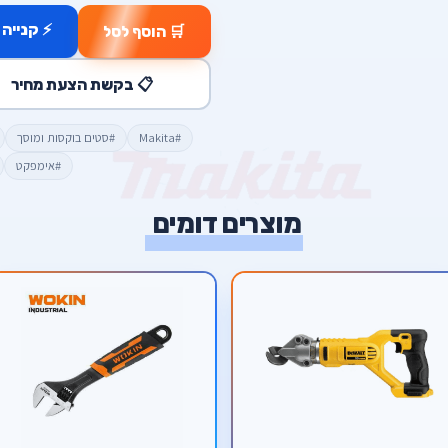
⚡ קנייה 
🛒 הוסף לסל
📋 בקשת הצעת מחיר
#Makita
#סטים בוקסות ומוסך
#אימפקט
מוצרים דומים