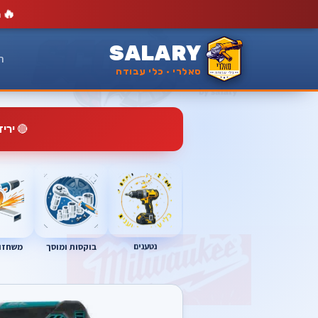
🔥
מ
SALARY
ר
סאלרי · כלי עבודה
🔴
ירי
נטענים
בוקסות ומוסך
משחזות