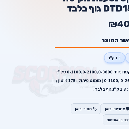
גוף בלבד
₪4
אור המוצר
1.3 ק"ג
מתח עבודה: 18V | 3 מהירויות אלקטרוניות: 0-1100,0-2100,0-3600 סל"ד
| מס’ רטיטות לדקה: 0-3800 ,0-2600 ,0-1100 | מומנט פיתול : 175 ניוטון /
בד.
️ אחריות יבואן
🏷️ מחיר יבואן
יכה בוואטסאפ