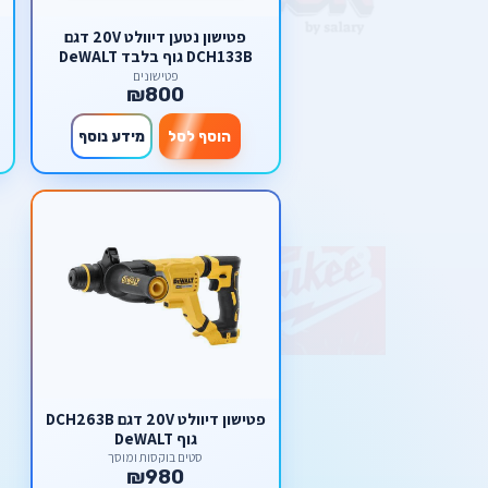
פטישון נטען דיוולט 20V דגם
DCH133B גוף בלבד DeWALT
פטישונים
₪800
הוסף לסל
מידע נוסף
פטישון דיוולט 20V דגם DCH263B
גוף DeWALT
סטים בוקסות ומוסך
₪980