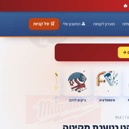
🔥
🛒 סל קניות
לוח
מועדון לקוחות
👤 החשבון שלי
 →
כלי מוסך
אינסטלציה
מברגות
ג'קים לרכב
MAKIT
ט נטענת מקיטה