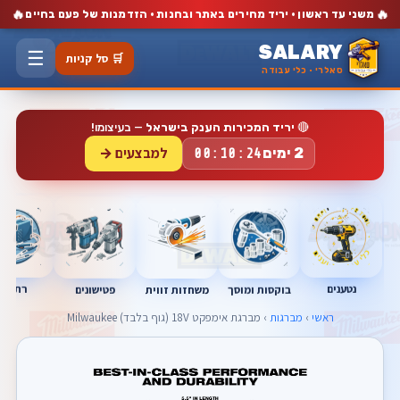
🔥
🔥
משני עד ראשון · יריד מחירים באתר ובחנות · הזדמנות של פעם בחיים
SALARY
☰
🛒 סל קניות
סאלרי · כלי עבודה
🔴
יריד המכירות הענק בישראל
— בעיצומו!
למבצעים →
2 ימים
00:10:23
נטענים
רתכות
בוקסות ומוסך
פטישונים
משחזות זווית
ראשי
›
מברגות
› מברגת אימפקט 18V (גוף בלבד) Milwaukee