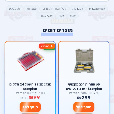
#Milwaukee
#מברגות
#כלי עבודה נטענים
#מברגת
#אימפקט
#18V
#גוף
#כלי עבודה
מוצרים דומים
🔥 במבצע
-34%
סט פחחות רכב מקצועי
מברג מבודד חשמל 24 חלקים
Scorpion - ערכת פטישים
scorpion
וסדנים 7 חלקים
כלי עבודה למוסך scorpion
ציוד לחשמלאים scorpion
₪99
₪299
₪149
הוסף לסל
הוסף לסל