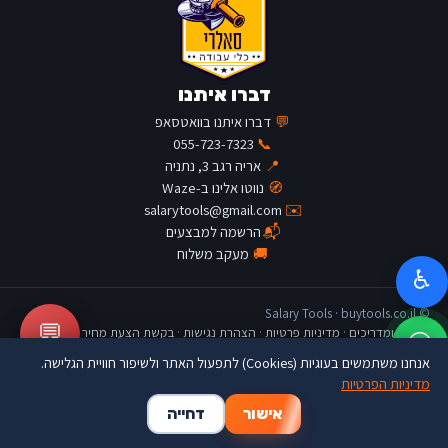
דברו איתנו
💬
דברו איתנו בוואטסאפ
055-723-7323
📞
📍
אריה רגב 3, נתניה
🧭
נווטו אלינו ב-Waze
salarytools@gmail.com
✉️
📬
הרשמה למבצעים
🚚
מעקב משלוח
♿
© Salary Tools · buytools.co.il
💬
כתבות ומדריכים
·
מדיניות פרטיות
·
הצהרת נגישות
·
בקשת הצעת מחיר
אנחנו משתמשים בעוגיות (Cookies) לתפעול האתר ולשיפור חוויית הגלישה.
מדיניות הפרטיות
🛒
👤
🏠
אישור
דחייה
דף הבית
החשבון שלי
סל קניות