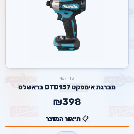
MAKITA
מברגת אימפקט DTD157 בראשלס
₪398
📋 תיאור המוצר