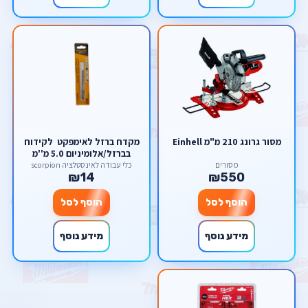
מסור גרונג 210 מ"מ Einhell
מקדח ברזל לאימפקט לקידוח
בברזל/אלומיניום 5.0 מ''מ
מבית welloo
מסורים
כלי עבודה לאינסטלציה scorpion
₪14
₪550
הוסף לסל
הוסף לסל
מידע נוסף
מידע נוסף