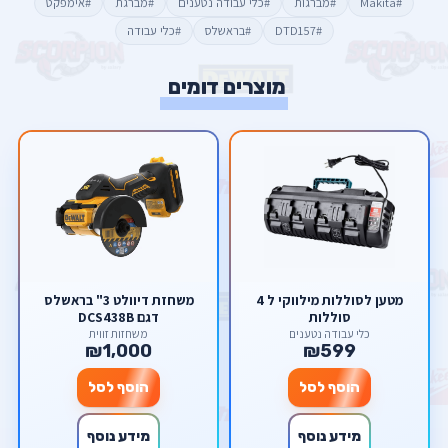
#Makita
#מברגות
#כלי עבודה נטענים
#מברגת
#אימפקט
#DTD157
#בראשלס
#כלי עבודה
מוצרים דומים
מטען לסוללות מילווקי ל 4
משחזת דיוולט 3" בראשלס
סוללות
דגם DCS438B
כלי עבודה נטענים
משחזות זווית
₪1,000
₪599
הוסף לסל
הוסף לסל
מידע נוסף
מידע נוסף