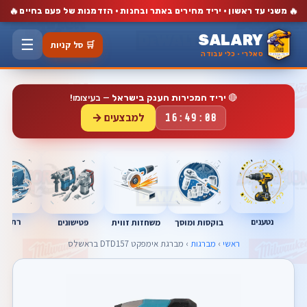
🔥
🔥
משני עד ראשון · יריד מחירים באתר ובחנות · הזדמנות של פעם בחיים
SALARY
☰
🛒 סל קניות
סאלרי · כלי עבודה
🔴
יריד המכירות הענק בישראל
— בעיצומו!
למבצעים →
16:49:07
נטענים
רתכות
בוקסות ומוסך
פטישונים
משחזות זווית
ראשי
›
מברגות
› מברגת אימפקט DTD157 בראשלס