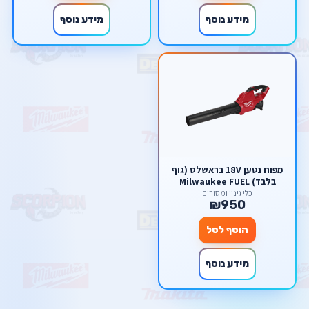
מידע נוסף
מידע נוסף
מפוח נטען 18V בראשלס (גוף
בלבד) Milwaukee FUEL
כלי גינון ומסורים
₪950
הוסף לסל
מידע נוסף