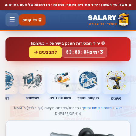
🔥
🔥
משני עד ראשון · יריד מחירים באתר ובחנות · הזדמנות של פעם בחיים
SALARY
☰
🛒 סל קניות
סאלרי · כלי עבודה
🔴
יריד המכירות הענק בישראל
— בעיצומו!
למבצעים →
3 ימים
03:09:03
משחזות זווית
בוקסות ומוסך
פטישונים
נטענים
רתכות
ראשי
›
סטים בוקסות ומוסך
› מברגת/מקדחה מקיטה (גוף בלבד) MAKITA
DHP486/XPH14