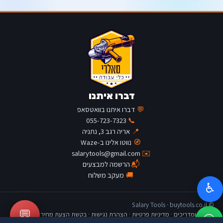
דברו איתנו
💬
דברו איתנו בוואטסאפ
055-723-7323
📞
📍
אריה רגב 3, נתניה
🧭
נווטו אלינו ב-Waze
salarytools@gmail.com
✉️
📬
הרשמה למבצעים
🚚
מעקב משלוח
♿
© Salary Tools · buytools.co.il
💬
כתבות ומדריכים
·
מדיניות פרטיות
·
הצהרת נגישות
·
בקשת הצעת מחיר