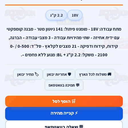
18V
2.2 ק"ג
מתח עבודה: 18V - מומנט פיתול: 141 ניוטון מטר - מבנה קומפקטי
עם ידית אחיזה - שתי מהירויות עבודה - 3 מצבי עבודה – הברגה,
קידוח, קידוח ודפיקה - 21 מצבים לקלאץ - סל״ד: 0-500 / 0-
2100 - משקל: 2.2 ק"ג + BL: מנוע ללא פחמים –.
🚚 משלוח לכל הארץ
🛡️ אחריות יבואן
🏷️ מחיר יבואן
💬 תמיכה בוואטסאפ
🛒 הוסף לסל
⚡ קנייה מהירה
💬 שאלה בוואטסאפ