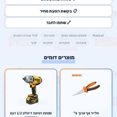
📋 בקשת הצעת מחיר
🔗 שתפו לחבר
#Makita
#סטים בוקסות ומוסך
#מברגות
#כלי עבודה נטענים
#מברגת
#מקדחה
#מקיטה
#גוף
מוצרים דומים
פלייר אף ארוך 6"
מפתח רטיטה דיוולט 1/2 דגם