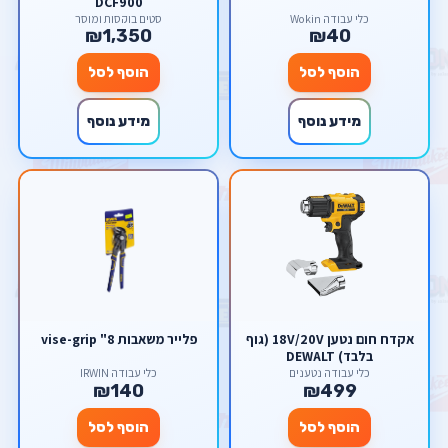
DCF900
כלי עבודה Wokin
סטים בוקסות ומוסך
₪1,350
₪40
הוסף לסל
הוסף לסל
מידע נוסף
מידע נוסף
אקדח חום נטען 18V/20V (גוף
פלייר משאבות 8" vise-grip
בלבד) DEWALT
כלי עבודה נטענים
כלי עבודה IRWIN
₪140
₪499
הוסף לסל
הוסף לסל