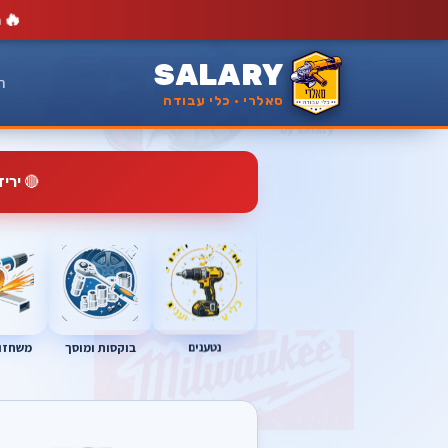
🔥
מ
SALARY
ר
סאלרי · כלי עבודה
🔴
ירי
נטענים
בוקסות ומוסך
משחזות