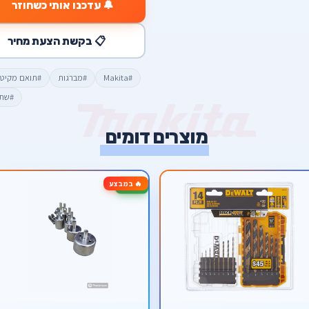
🔔 עדכנו אותי כשחוזר
📋 בקשת הצעת מחיר
#Makita
#מברגות
#תואם מקיט
#שתי
מוצרים דומים
🔥 במבצע
-93%