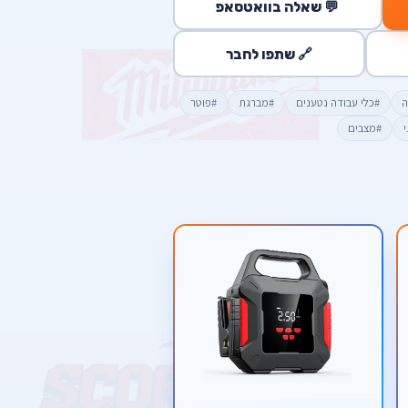
💬 שאלה בוואטסאפ
🔗 שתפו לחבר
ה
#כלי עבודה נטענים
#מברגת
#פוטר
#מצבים