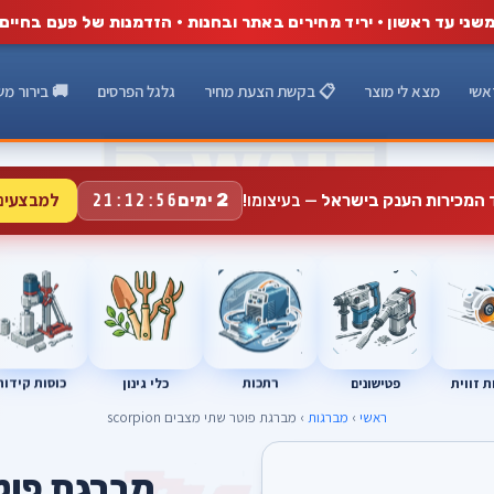
שני עד ראשון · יריד מחירים באתר ובחנות · הזדמנות של פעם בחיים
אשי
מצא לי מוצר
📋 בקשת הצעת מחיר
גלגל הפרסים
🚚 בירור מש
למבצעים
2 ימים
ד המכירות הענק בישראל
— בעיצומו!
21:12:55
רתכות
כוסות קידוח
פטישונים
 זווית
כלי גינון
ראשי
›
מברגות
› מברגת פוטר שתי מצבים scorpion
A
מברגת פוט