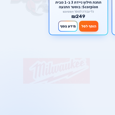
תחנת חילוץ ניידת 3 ב-1 מבית
Scorpion: בוסטר התנעה
1800A, קומפרסור אוויר דיגיטלי,
כלי עבודה למוסך scorpion
₪249
סוללת גיבוי ופנס (39800mAh)
הוסף לסל
מידע נוסף