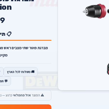
ion
9
📋 תי
מקיטה
🚚 משלוח לכל הארץ
💬 תמ
⚠️ המוצר
אזל מהמלאי
כרגע — נש