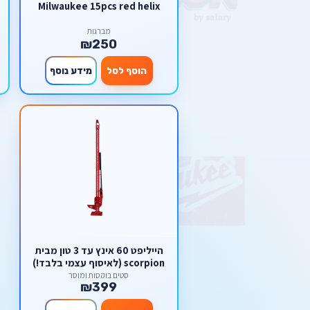
Milwaukee 15pcs red helix
מברגות
₪250
הוסף לסל
מידע נוסף
הייליפט 60 אינץ עד 3 טון מבית
scorpion (לאיסוף עצמי בלבד!)
סטים בוקסות ומוסך
₪399