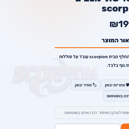
scorp
₪19
אור המוצר
מברגת פוטר שתי מצבים ראש מתחלף מבית scorpion עובד על סוללות
 גוף בלבד.
️ אחריות יבואן
🏷️ מחיר יבואן
יכה בוואטסאפ
מח לעדכן כשיחזור. דברו איתנו בוואטסאפ.