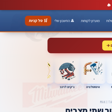
🔥
🛒 סל קניות
לוח
מועדון לקוחות
👤 החשבון שלי
 →
כלי מוסך
אינסטלציה
מברגות
ג'קים לרכב
MAKIT
ר שתי מצבים