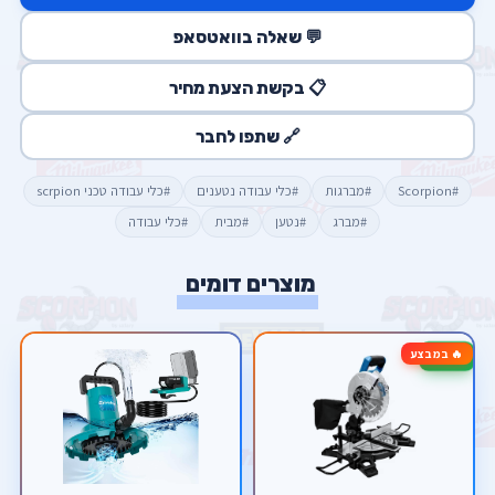
💬 שאלה בוואטסאפ
📋 בקשת הצעת מחיר
🔗 שתפו לחבר
#Scorpion
#מברגות
#כלי עבודה נטענים
#כלי עבודה טכני scrpion
#מברג
#נטען
#מבית
#כלי עבודה
מוצרים דומים
🔥 במבצע
-33%