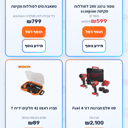
מסור גרונג 20V לסוללות
משאבת מים לסוללות מקיטה
מקיטה scorpion
מסורים
כלי עבודה לאינסטלציה scorpion
₪599
₪799
₪899
הוסף לסל
הוסף לסל
מידע נוסף
מידע נוסף
סט שלם מברגות דור 4 Fuel
מברג ראצט 41 חלקים ידית T
מברגות
סטים בוקסות ומוסך
₪89
₪2,100