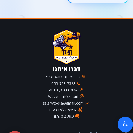
דברו איתנו
💬
דברו איתנו בוואטסאפ
055-723-7323
📞
📍
אריה רגב 3, נתניה
🧭
נווטו אלינו ב-Waze
salarytools@gmail.com
✉️
📬
הרשמה למבצעים
🚚
מעקב משלוח
♿