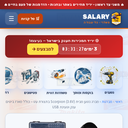
🔥
🔥
משני עד ראשון · יריד מחירים באתר ובחנות · הזדמנות של פעם בחיים
SALARY
☰
🛒 סל קניות
סאלרי · כלי עבודה
🔴
יריד המכירות הענק בישראל
— בעיצומו!
למבצעים →
3 ימים
03:31:26
נטענים
רתכות
בוקסות ומוסך
פטישונים
משחזות זווית
ראשי
›
מברגות
› מברג נטען מבית Scorpion (3.6V) בתצורת עט – כולל מארז ביטים
ענק וטעינת USB