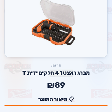
WOKIN
מברג ראצט 41 חלקים ידית T
₪89
📋 תיאור המוצר