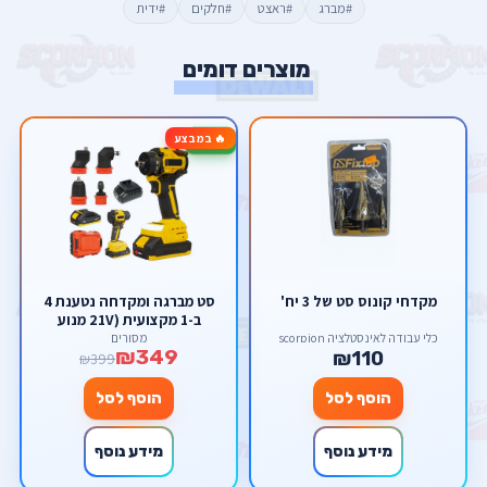
#מברג
#ראצט
#חלקים
#ידית
מוצרים דומים
🔥 במבצע
-13%
מקדחי קונוס סט של 3 יח'
סט מברגה ומקדחה נטענת 4
ב-1 מקצועית (21V מנוע
Brushless) – פוטר מתחלף
כלי עבודה לאינסטלציה scorpion
מסורים
₪349
וראשים לזוויות קשות מבית
₪110
₪399
סקורפיון
הוסף לסל
הוסף לסל
מידע נוסף
מידע נוסף