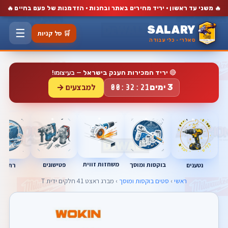
🔥
🔥
משני עד ראשון · יריד מחירים באתר ובחנות · הזדמנות של פעם בחיים
SALARY
☰
🛒 סל קניות
סאלרי · כלי עבודה
🔴
יריד המכירות הענק בישראל
— בעיצומו!
למבצעים →
3 ימים
00:32:21
משחזות זווית
בוקסות ומוסך
פטישונים
נטענים
רתכות
ראשי
›
סטים בוקסות ומוסך
› מברג ראצט 41 חלקים ידית T