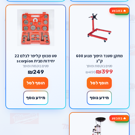
🔥 במבצע
-20%
מתקן סטנד היפוך מנוע 600
סט מכווץ קליפר לבלם 22
ק"ג
יחידות מבית scorpion
סטים בוקסות ומוסך
סטים בוקסות ומוסך
₪399
₪249
₪499
הוסף לסל
הוסף לסל
מידע נוסף
מידע נוסף
🔥 במבצע
-25%