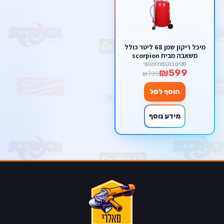
מיכל ריקון שמן 68 ליטר כולל
משאבה מבית scorpion
סטים בוקסות ומוסך
₪599
₪799
הוסף לסל
מידע נוסף