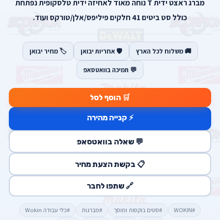
מברג ראצט ידית T נוחה מאוד לאחיזה ידית טלסקופית נפתחת
כולל סט ביטים 41 חלקים פיליפס/אלן/טורקס ועוד.
🚚 משלוח לכל הארץ
🛡️ אחריות יבואן
🏷️ מחיר יבואן
💬 תמיכה בוואטסאפ
🛒 הוסף לסל
⚡ קנייה מהירה
💬 שאלה בוואטסאפ
📋 בקשת הצעת מחיר
🔗 שתפו לחבר
#WOKIN
#סטים בוקסות ומוסך
#מברגות
#כלי עבודה Wokin