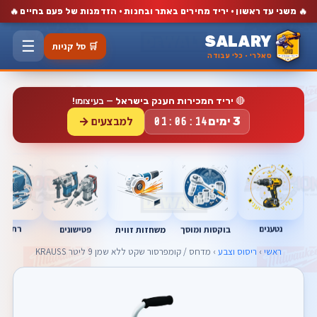
🔥
🔥
משני עד ראשון · יריד מחירים באתר ובחנות · הזדמנות של פעם בחיים
SALARY
☰
🛒 סל קניות
סאלרי · כלי עבודה
🔴
יריד המכירות הענק בישראל
— בעיצומו!
למבצעים →
3 ימים
01:06:13
נטענים
רתכות
בוקסות ומוסך
פטישונים
משחזות זווית
ראשי
›
ריסוס וצבע
› מדחס / קומפרסור שקט ללא שמן 9 ליטר KRAUSS