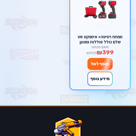
מפתח רטיטה+ אימפקט סט
שלם כולל סוללות ומטען
תואם מקיטה
₪399
₪599
הוסף לסל
מידע נוסף