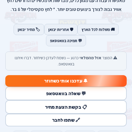
מאפשרת עבודה עם מגוון כלים, מברשות או מכשירים הדורשים לחץ
אוויר גבוה לצורך ביצועים טובים יותר. * לחץ מקסימלי של 8 בר.
🚚 משלוח לכל הארץ
🛡️ אחריות יבואן
🏷️ מחיר יבואן
💬 תמיכה בוואטסאפ
⚠️ המוצר
אזל מהמלאי
כרגע — נשמח לעדכן כשיחזור. דברו איתנו
בוואטסאפ.
🔔 עדכנו אותי כשחוזר
💬 שאלה בוואטסאפ
📋 בקשת הצעת מחיר
🔗 שתפו לחבר