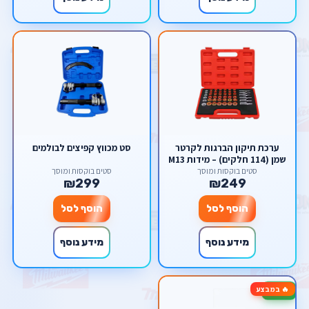
ערכת תיקון הברגות לקרטר
סט מכווץ קפיצים לבולמים
שמן (114 חלקים) – מידות M13
עד M22 מבית סקורפיון
סטים בוקסות ומוסך
סטים בוקסות ומוסך
₪299
₪249
הוסף לסל
הוסף לסל
מידע נוסף
מידע נוסף
🔥 במבצע
-33%