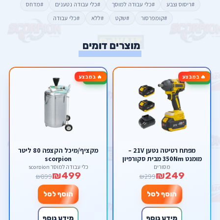
#ריסוס וצבע
#כלי עבודה למוסך
#כלי עבודה נטענים
#מדחס
#קומפרסור
#שקט
#ללא
#כלי עבודה
מוצרים דומים
🔥 במבצע
🔥 במבצע
-44%
-17%
מפתח רטיטה נטען 21V –
מקציף/מיכל הקצפה 80 ליטר
מומנט 350Nm מבית סקורפיון
scorpion
מסורים
כלי עבודה למוסך scorpion
₪499
₪249
₪899
₪299
הוסף לסל
הוסף לסל
מידע נוסף
מידע נוסף