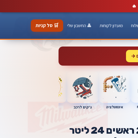
🔥
🛒 סל קניות
לוח
מועדון לקוחות
👤 החשבון שלי
 →
כלי מוסך
אינסטלציה
מברגות
ג'קים לרכב
מדחס שקט 2 ראשים 24 ליטר