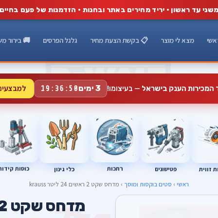
שני עד ראשון · יריד מחירים באתר ובחנות · הזדמנות של פעם בחיים
אשי
מצא לי מוצר
📋 בקשת הצעת מחיר
גלגל הפרסים
🚚 בירור מש
למבצעים
3 ימים
ד המכירות הענק בישראל
— בעיצומו!
19:36:48
רתכות
כוסות קידוח
פטישונים
 זווית
כלי גינון
ראשי
›
סטים בוקסות ומוסך
› מדחס שקט 2 ראשים 24 ליטר krauss