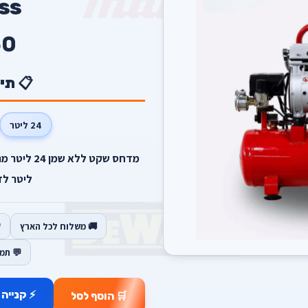
ss
50
📋 תי
24 ליטר
ליטר לד
🚚 משלוח לכל הארץ
💬 תמ
⚡ קנייה 
🛒 הוסף לסל