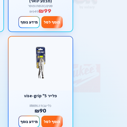
(מבצע ינואר)
סטים בוקסות ומוסך
₪99
₪149
הוסף לסל
מידע נוסף
פלייר 5" vise-grip
כלי עבודה IRWIN
₪90
הוסף לסל
מידע נוסף