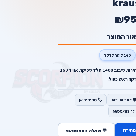
krau
₪9
אור המוצר
160 ליטר לדקה
מדחס שקט ללא שמן 24 ליטר מהירות סיבוב 1400 סלד ספיקת אוויר 160
קה ראש כפול.
️ אחריות יבואן
🏷️ מחיר יבואן
יכה בוואטסאפ
מהירה
💬 שאלה בוואטסאפ