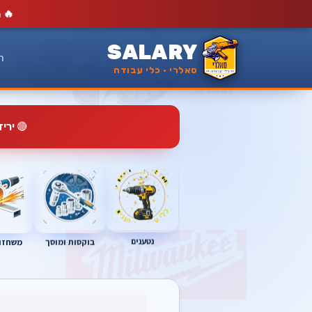
🔥
מ
SALARY
ר
סאלרי · כלי עבודה
🔴
ירי
נטענים
בוקסות ומוסך
משחזות