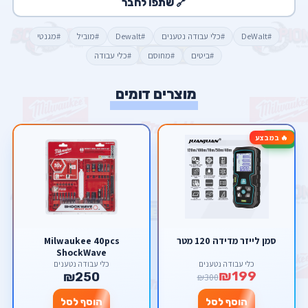
🔗 שתפו לחבר
#DeWalt
#כלי עבודה נטענים
#Dewalt
#מוביל
#מגנטי
#ביטים
#מחוסם
#כלי עבודה
מוצרים דומים
🔥 במבצע
-34%
סמן לייזר מדידה 120 מטר
Milwaukee 40pcs
ShockWave
כלי עבודה נטענים
כלי עבודה נטענים
₪199
₪250
₪300
הוסף לסל
הוסף לסל