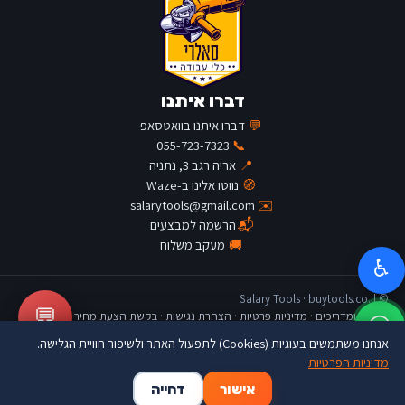
דברו איתנו
💬
דברו איתנו בוואטסאפ
055-723-7323
📞
📍
אריה רגב 3, נתניה
🧭
נווטו אלינו ב-Waze
salarytools@gmail.com
✉️
📬
הרשמה למבצעים
🚚
מעקב משלוח
♿
© Salary Tools · buytools.co.il
💬
כתבות ומדריכים
·
מדיניות פרטיות
·
הצהרת נגישות
·
בקשת הצעת מחיר
אנחנו משתמשים בעוגיות (Cookies) לתפעול האתר ולשיפור חוויית הגלישה.
מדיניות הפרטיות
🛒
👤
🏠
אישור
דחייה