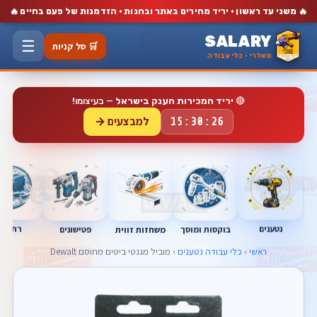
🔥
🔥
משני עד ראשון · יריד מחירים באתר ובחנות · הזדמנות של פעם בחיים
SALARY
☰
🛒 סל קניות
סאלרי · כלי עבודה
🔴
יריד המכירות הענק בישראל
— בעיצומו!
למבצעים →
15:30:25
נטענים
רתכות
בוקסות ומוסך
פטישונים
משחזות זווית
ראשי
›
כלי עבודה נטענים
› מוביל מגנטי ביטים מחוסם Dewalt