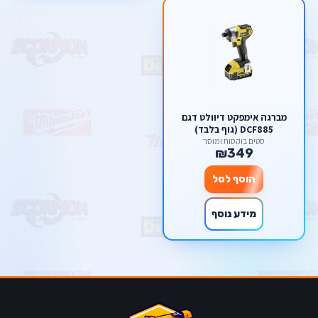
מברגה אימפקט דיוולט דגם
DCF885 (גוף בלבד)
סטים בוקסות ומוסך
₪349
הוסף לסל
מידע נוסף