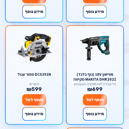
מידע נוסף
מידע נוסף
פטישון 18V (גוף בלבד)
DCS391N מסור עגול
MAKITA DHR202Z מקיטה
כלי עבודה לאינסטלציה scorpion
מסורים
₪599
₪699
הוסף לסל
הוסף לסל
מידע נוסף
מידע נוסף