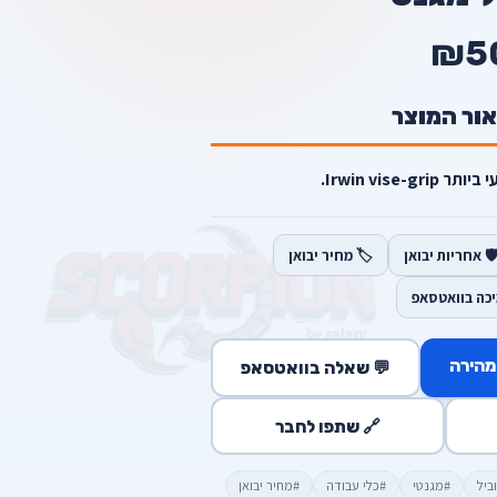
₪5
אור המוצר
Irwin vise-g.
️ אחריות יבואן
🏷️ מחיר יבואן
יכה בוואטסאפ
מהירה
💬 שאלה בוואטסאפ
🔗 שתפו לחבר
ביל
#מגנטי
#כלי עבודה
#מחיר יבואן