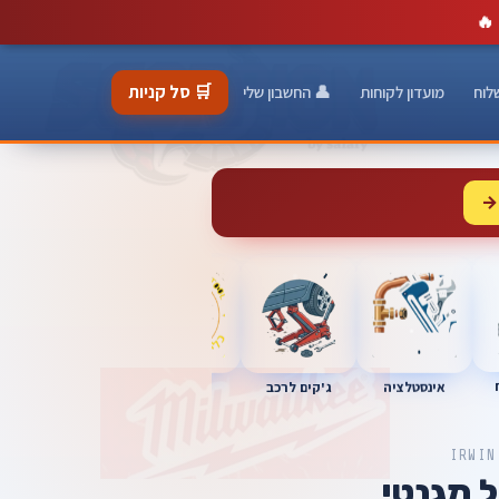
🔥
🛒 סל קניות
לוח
מועדון לקוחות
👤 החשבון שלי
→
כלי מוסך
אינסטלציה
מברגות
ג'קים לרכב
IRWIN
ל מגנטי