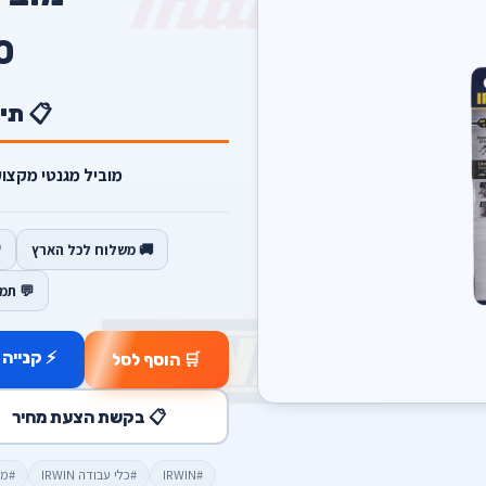
0
📋 תי
מוביל מגנטי מקצועי ביותר rip
🚚 משלוח לכל הארץ
💬 תמ
⚡ קנייה 
🛒 הוסף לסל
📋 בקשת הצעת מחיר
#IRWIN
#כלי עבודה IRWIN
#מו