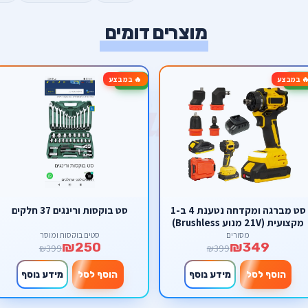
מוצרים דומים
 במבצע
🔥 במבצע
-37%
סט מברגה ומקדחה נטענת 4 ב-1
סט בוקסות ורינגים 37 חלקים
מקצועית (21V מנוע Brushless)
– פוטר מתחלף וראשים לזוויות
מסורים
סטים בוקסות ומוסך
₪250
₪349
קשות מבית סקורפיון
₪399
₪399
הוסף לסל
מידע נוסף
הוסף לסל
מידע נוסף