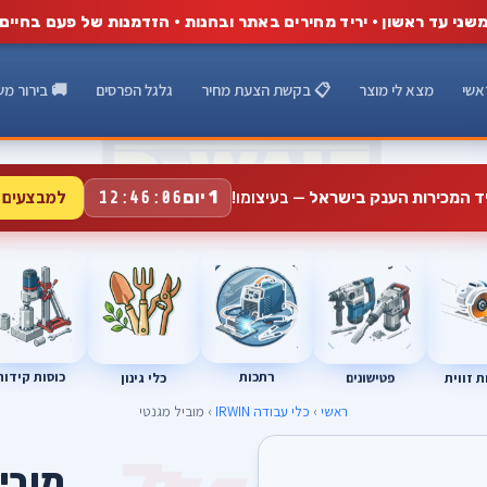
שני עד ראשון · יריד מחירים באתר ובחנות · הזדמנות של פעם בחיים
אשי
מצא לי מוצר
📋 בקשת הצעת מחיר
גלגל הפרסים
🚚 בירור מש
למבצעים 
1 יום
יד המכירות הענק בישראל
— בעיצומו!
12:46:05
רתכות
כוסות קידוח
פטישונים
 זווית
כלי גינון
ראשי
›
כלי עבודה IRWIN
› מוביל מגנטי
מובי