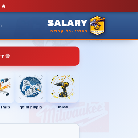
🔥
מ
SALARY
ר
סאלרי · כלי עבודה
🔴
יר
נטענים
בוקסות ומוסך
משחזות