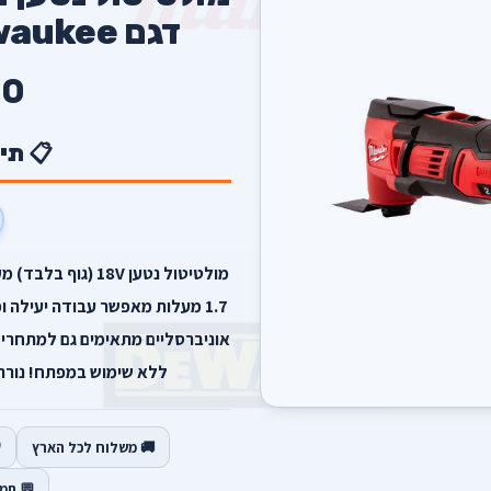
דגם M18 BMT milwaukee
0
📋 תי
1.7 מעלות מאפשר עבודה יעילה 
ללא שימוש במפתח! נורת LED עוצמתית בגוף המולטיטו
🚚 משלוח לכל הארץ
💬 תמ