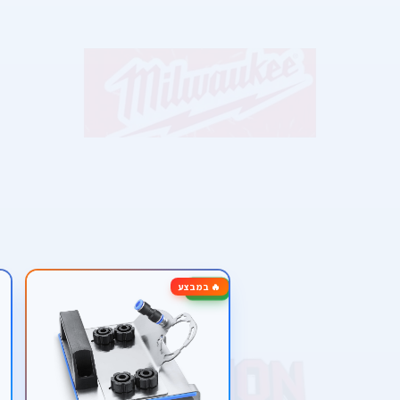
🔥 במבצע
-40%