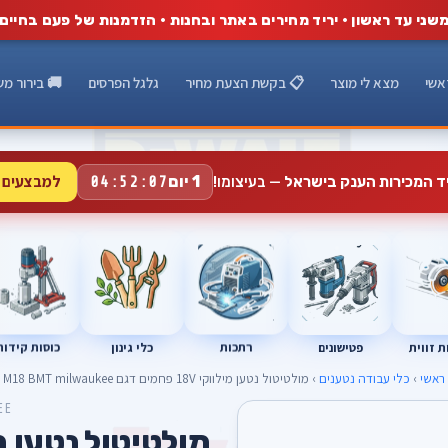
שני עד ראשון · יריד מחירים באתר ובחנות · הזדמנות של פעם בחיים
אשי
מצא לי מוצר
📋 בקשת הצעת מחיר
גלגל הפרסים
🚚 בירור מש
למבצעים 
1 יום
יד המכירות הענק בישראל
— בעיצומו!
04:52:06
רתכות
כוסות קידוח
פטישונים
 זווית
כלי גינון
ראשי
›
כלי עבודה נטענים
› מולטיטול נטען מילווקי 18V פחמים דגם M18 BMT milwaukee
EE