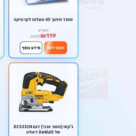
סטנד חיתוך 45 מעלות לקרמיקה
מסורים
₪119
₪199
הוסף לסל
מידע נוסף
ג'קסו (מסור אנכי) דגם DCS331N
של DeWalt דיוולט