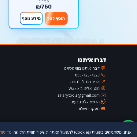
מסורים
₪750
הוסף לסל
מידע נוסף
דברו איתנו
💬
דברו איתנו בוואטסאפ
055-723-7323
📞
📍
אריה רגב 3, נתניה
🧭
נווטו אלינו ב-Waze
salarytools@gmail.com
✉️
📬
הרשמה למבצעים
🚚
מעקב משלוח
♿
© Salary Tools · buytools.co.il
אנחנו משתמשים בעוגיות (Cookies) לתפעול האתר ולשיפור חוויית הגלישה.
מדיניות