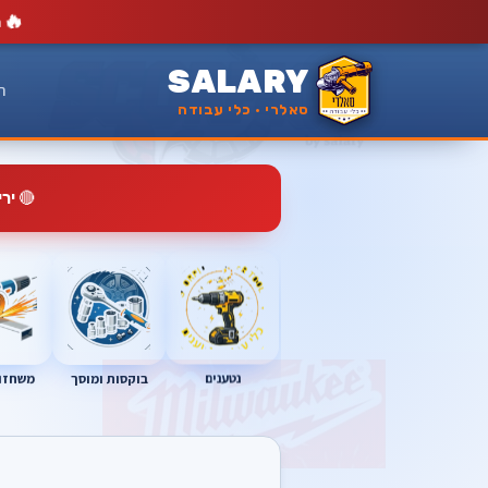
🔥
מ
SALARY
ר
סאלרי · כלי עבודה
🔴
יר
נטענים
בוקסות ומוסך
משחזות