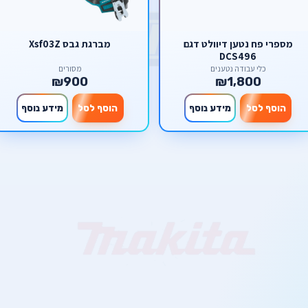
מספרי פח נטען דיוולט דגם
מברגת גבס Xsf03Z
DCS496
כלי עבודה נטענים
מסורים
₪900
₪1,800
הוסף לסל
מידע נוסף
הוסף לסל
מידע נוסף