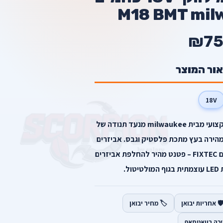
₪75
אור המוצר
18V
מולטיטול נטען 18V (גוף בלבד) מקצועי מבית milwaukee מנעד תנודה של
ומהירה בעץ מתכת פלסטיק וגבס. אביזרים
אוניברסליים מתאימים גם למתחרים FIXTEC – פטנט מהיר להחלפת אביזרים
ל.
️ אחריות יבואן
🏷️ מחיר יבואן
יכה בוואטסאפ