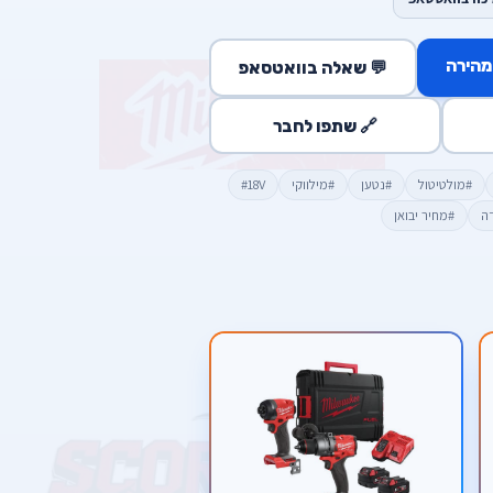
מהירה
💬 שאלה בוואטסאפ
🔗 שתפו לחבר
#מולטיטול
#נטען
#מילווקי
#18V
דה
#מחיר יבואן