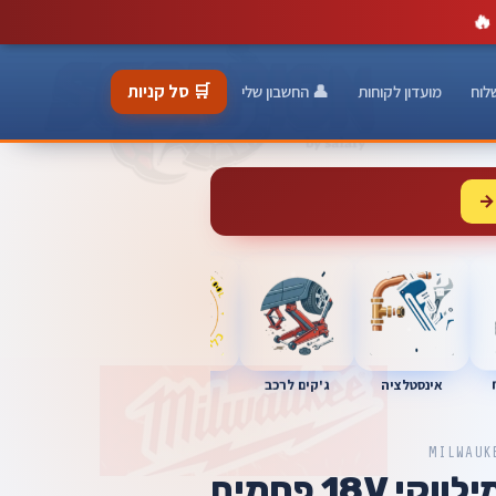
🔥
🛒 סל קניות
לוח
מועדון לקוחות
👤 החשבון שלי
→
כלי מוסך
אינסטלציה
מברגות
ג'קים לרכב
MILWAUK
מולטיטול נטען מילווקי 18V פחמים