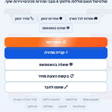
מולטיטול תואם סוללות מילווקי 6 מצבי מהירות סכינים+ניירות שיוף.
🚚 משלוח לכל הארץ
🛡️ אחריות יבואן
🏷️ מחיר יבואן
💬 תמיכה בוואטסאפ
🛒 הוסף לסל
⚡ קנייה מהירה
💬 שאלה בוואטסאפ
📋 בקשת הצעת מחיר
🔗 שתפו לחבר
#Milwaukee
#מלטשות
#תואם מילווקי
#כלי עבודה נטענים
#מולטיטול
#תואם
#סוללות
#מילווקי