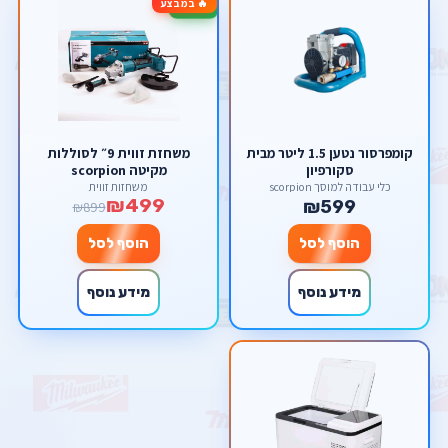
🔥 במבצע
-44%
קומפרסור נטען 1.5 ליטר מבית
משחזת זווית 9״ לסוללות
סקורפיון
מקיטה scorpion
כלי עבודה למוסך scorpion
משחזות זווית
₪499
₪599
₪899
הוסף לסל
הוסף לסל
מידע נוסף
מידע נוסף