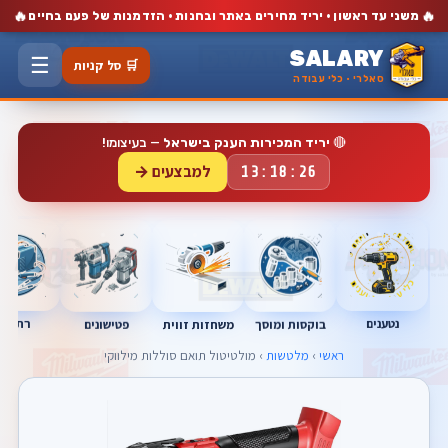
🔥
🔥
משני עד ראשון · יריד מחירים באתר ובחנות · הזדמנות של פעם בחיים
SALARY
☰
🛒 סל קניות
סאלרי · כלי עבודה
🔴
יריד המכירות הענק בישראל
— בעיצומו!
למבצעים →
13:18:25
נטענים
רתכות
בוקסות ומוסך
פטישונים
משחזות זווית
ראשי
›
מלטשות
› מולטיטול תואם סוללות מילווקי