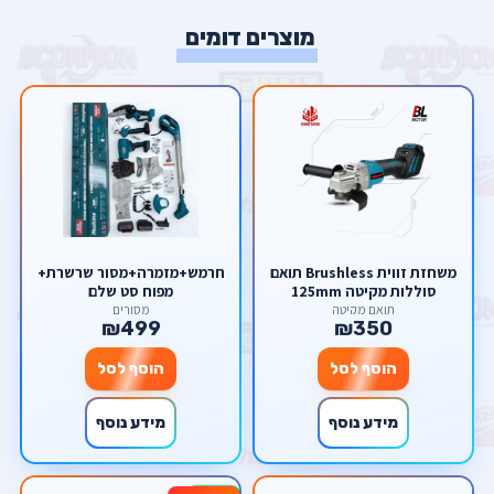
מוצרים דומים
משחזת זווית Brushless תואם
חרמש+מזמרה+מסור שרשרת+
סוללות מקיטה 125mm
מפוח סט שלם
תואם מקיטה
מסורים
₪499
₪350
הוסף לסל
הוסף לסל
מידע נוסף
מידע נוסף