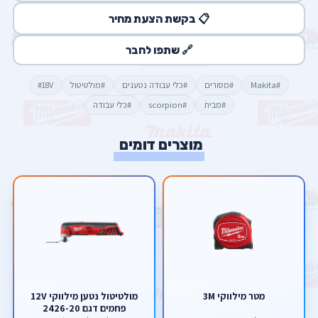
📋 בקשת הצעת מחיר
🔗 שתפו לחבר
#Makita
#מסורים
#כלי עבודה נטענים
#מולטיטול
#18V
#מבית
#scorpion
#כלי עבודה
מוצרים דומים
מטר מילווקי 3M
מולטיטול נטען מילווקי 12V
פחמים דגם 2426-20