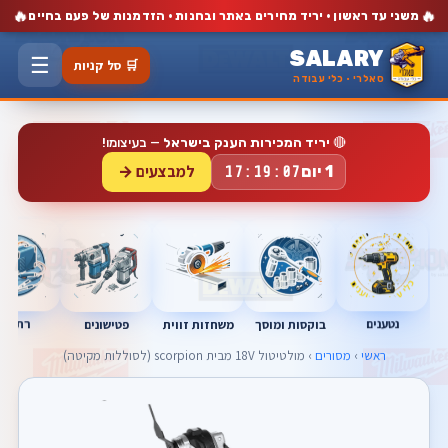
🔥
🔥
משני עד ראשון · יריד מחירים באתר ובחנות · הזדמנות של פעם בחיים
SALARY
☰
🛒 סל קניות
סאלרי · כלי עבודה
🔴
יריד המכירות הענק בישראל
— בעיצומו!
למבצעים →
1 יום
17:19:06
נטענים
רתכות
בוקסות ומוסך
פטישונים
משחזות זווית
ראשי
›
מסורים
› מולטיטול 18V מבית scorpion (לסוללות מקיטה)