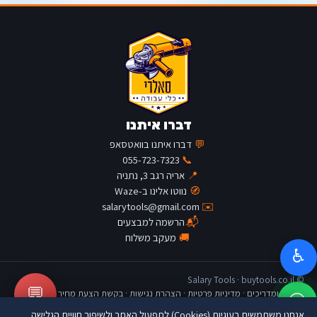
דברו איתנו
💬
דברו איתנו בוואטסאפ
055-723-7323
📞
📍
אריה רגב 3, נתניה
🧭
נווטו אלינו ב-Waze
salarytools@gmail.com
✉️
📬
הרשמה למבצעים
🚚
מעקב משלוח
♿
© Salary Tools · buytools.co.il
💬
כתבות ומדריכים
·
מדיניות פרטיות
·
הצהרת נגישות
·
בקשת הצעת מחיר
אנחנו משתמשים בעוגיות (Cookies) לתפעול האתר ולשיפור חוויית הגלישה.