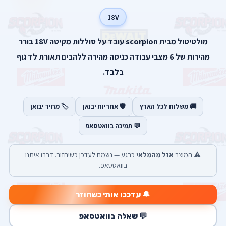
18V
מולטיטול מבית scorpion עובד על סוללות מקיטה 18V בורר
מהירות של 6 מצבי עבודה כניסה מהירה ללהבים תאורת לד גוף
בלבד.
🚚 משלוח לכל הארץ
🛡️ אחריות יבואן
🏷️ מחיר יבואן
💬 תמיכה בוואטסאפ
⚠️ המוצר
אזל מהמלאי
כרגע — נשמח לעדכן כשיחזור. דברו איתנו
בוואטסאפ.
🔔 עדכנו אותי כשחוזר
💬 שאלה בוואטסאפ