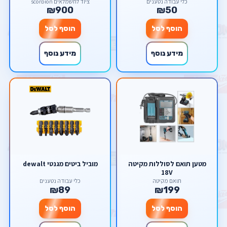
milwaukee M12
כלי עבודה נטענים
ציוד לחשמלאים scorpion
₪900
₪50
הוסף לסל
הוסף לסל
מידע נוסף
מידע נוסף
מטען תואם לסוללות מקיטה
מוביל ביטים מגנטי dewalt
18V
תואם מקיטה
כלי עבודה נטענים
₪89
₪199
הוסף לסל
הוסף לסל