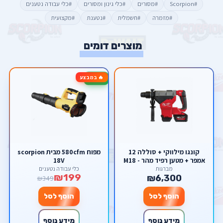
#Scorpion
#מסורים
#כלי גינון ומסורים
#כלי עבודה נטענים
#מזמרה
#חשמלית
#נטענת
#מקצועית
מוצרים דומים
🔥 במבצע
-43%
קונגו מילווקי + סוללה 12
מפוח 580cfm מבית scorpion
אמפר + מטען רפיד מהר - M18
18V
FUEL™ ONE-KEY™ 8 KG SDS-
מברגות
כלי עבודה נטענים
₪199
MAX DRILLING AND
₪6,300
₪349
BREAKING HAMMER
הוסף לסל
הוסף לסל
מידע נוסף
מידע נוסף