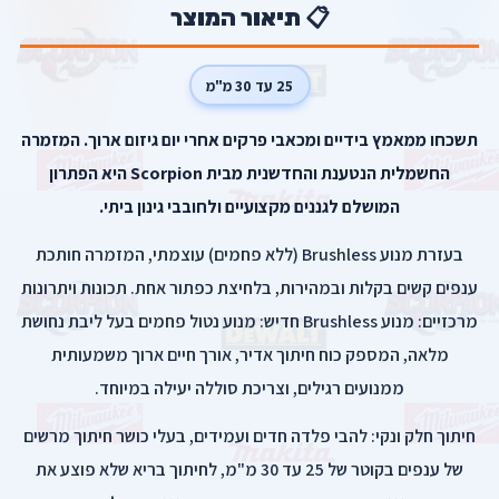
📋 תיאור המוצר
25 עד 30 מ"מ
תשכחו ממאמץ בידיים ומכאבי פרקים אחרי יום גיזום ארוך. המזמרה
החשמלית הנטענת והחדשנית מבית Scorpion היא הפתרון
המושלם לגננים מקצועיים ולחובבי גינון ביתי.
בעזרת מנוע Brushless (ללא פחמים) עוצמתי, המזמרה חותכת
ענפים קשים בקלות ובמהירות, בלחיצת כפתור אחת. תכונות ויתרונות
מרכזיים: מנוע Brushless חדיש: מנוע נטול פחמים בעל ליבת נחושת
מלאה, המספק כוח חיתוך אדיר, אורך חיים ארוך משמעותית
ממנועים רגילים, וצריכת סוללה יעילה במיוחד.
חיתוך חלק ונקי: להבי פלדה חדים ועמידים, בעלי כושר חיתוך מרשים
של ענפים בקוטר של 25 עד 30 מ"מ, לחיתוך בריא שלא פוצע את