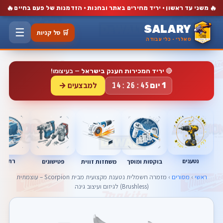
🔥
🔥
משני עד ראשון · יריד מחירים באתר ובחנות · הזדמנות של פעם בחיים
SALARY
☰
🛒 סל קניות
סאלרי · כלי עבודה
🔴
יריד המכירות הענק בישראל
— בעיצומו!
למבצעים →
1 יום
14:26:44
נטענים
רתכות
בוקסות ומוסך
פטישונים
משחזות זווית
ראשי
›
מסורים
› מזמרה חשמלית נטענת מקצועית מבית Scorpion – עוצמתית
(Brushless) לגיזום ועיצוב גינה