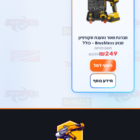
מברגת פוטר נטענת סקורפיון
מנוע Brushless – כולל
סוללות ליתיום, מטען ומזוודת
תואם מקיטה
₪249
אביזרים ענקית
₪299
הוסף לסל
מידע נוסף