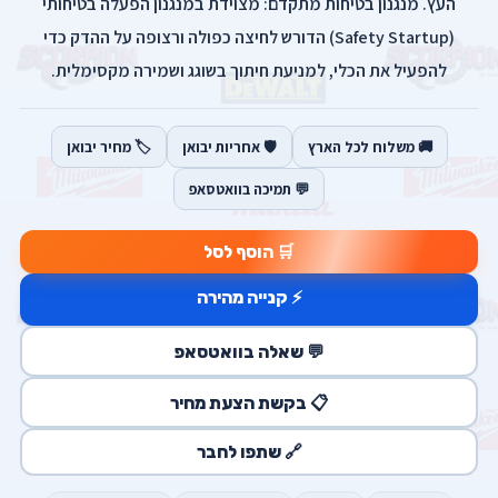
העץ. מנגנון בטיחות מתקדם: מצוידת במנגנון הפעלה בטיחותי
(Safety Startup) הדורש לחיצה כפולה ורצופה על ההדק כדי
להפעיל את הכלי, למניעת חיתוך בשוגג ושמירה מקסימלית.
🚚 משלוח לכל הארץ
🛡️ אחריות יבואן
🏷️ מחיר יבואן
💬 תמיכה בוואטסאפ
🛒 הוסף לסל
⚡ קנייה מהירה
💬 שאלה בוואטסאפ
📋 בקשת הצעת מחיר
🔗 שתפו לחבר