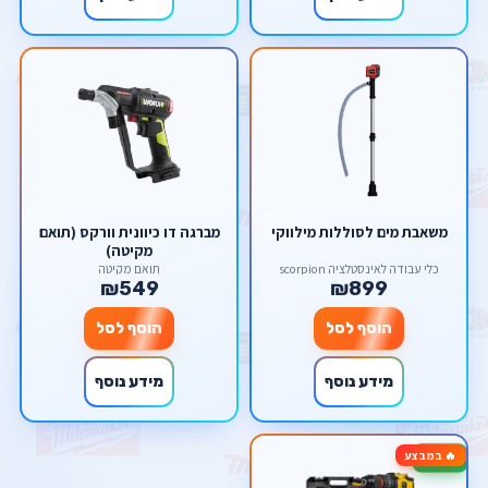
משאבת מים לסוללות מילווקי
מברגה דו כיוונית וורקס (תואם
מקיטה)
כלי עבודה לאינסטלציה scorpion
תואם מקיטה
₪549
₪899
הוסף לסל
הוסף לסל
מידע נוסף
מידע נוסף
🔥 במבצע
-17%