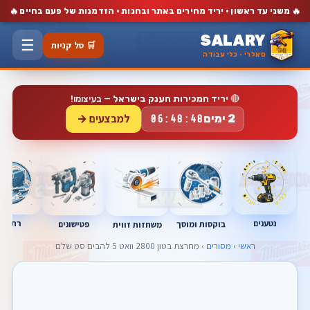
🔥
🔥
משני עד ראשון · יריד מחירים באתר ובחנות · הזדמנות של פעם בחיים
SALARY
☰
🛒 סל קניות
סאלרי · כלי עבודה
🔴
יריד המכירות הענק בישראל
— בעיצומו!
למבצעים →
2 ימים
06:48:48
נטענים
רתכות
בוקסות ומוסך
פטישונים
משחזות זווית
ראשי
›
מסורים
› מחרצת בטון 2800 וואט 5 להבים סט שלם