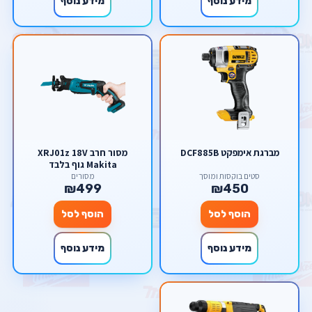
מידע נוסף
מידע נוסף
מברגת אימפקט DCF885B
מסור חרב XRJ01z 18V
Makita גוף בלבד
סטים בוקסות ומוסך
מסורים
₪499
₪450
הוסף לסל
הוסף לסל
מידע נוסף
מידע נוסף