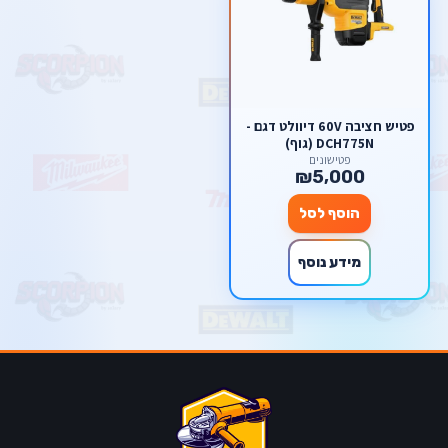
פטיש חציבה 60V דיוולט דגם -
DCH775N (גוף)
פטישונים
₪5,000
הוסף לסל
מידע נוסף