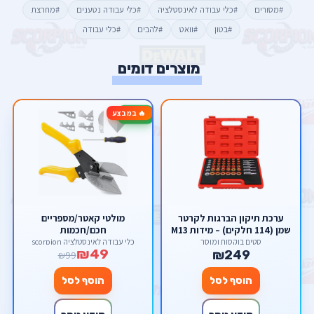
#מסורים
#כלי עבודה לאינסטלציה
#כלי עבודה נטענים
#מחרצת
#בטון
#וואט
#להבים
#כלי עבודה
מוצרים דומים
🔥 במבצע
-51%
ערכת תיקון הברגות לקרטר
מולטי קאטר/מספריים
שמן (114 חלקים) – מידות M13
חכם/חכמות
עד M22 מבית סקורפיון
סטים בוקסות ומוסך
כלי עבודה לאינסטלציה scorpion
₪49
₪249
₪99
הוסף לסל
הוסף לסל