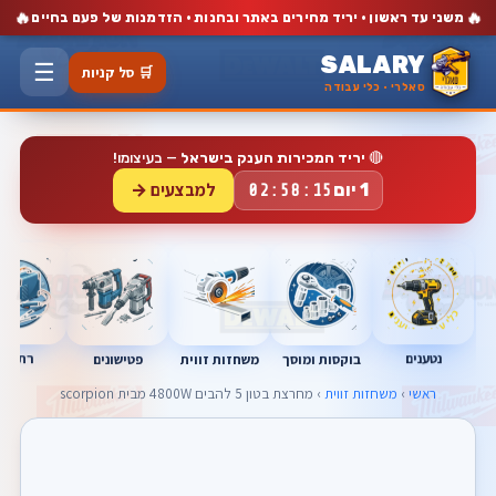
🔥
🔥
משני עד ראשון · יריד מחירים באתר ובחנות · הזדמנות של פעם בחיים
SALARY
☰
🛒 סל קניות
סאלרי · כלי עבודה
🔴
יריד המכירות הענק בישראל
— בעיצומו!
למבצעים →
1 יום
02:58:14
נטענים
רתכות
בוקסות ומוסך
פטישונים
משחזות זווית
ראשי
›
משחזות זווית
› מחרצת בטון 5 להבים 4800W מבית scorpion