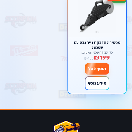
מכשיר להדבקת נייר גבס עם
שפכטל
כלי עבודה טכני scrpion
₪199
₪400
הוסף לסל
מידע נוסף