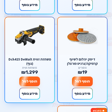
מידע נוסף
מידע נוסף
דיסק יהלום לשיוף
משחזת זווית Dch415 DeWalt
קרמיקה/גרניט פורצלן
(גוף)
מסורים
משחזות זווית
₪1,299
₪19
הוסף לסל
הוסף לסל
מידע נוסף
מידע נוסף
🔥 במבצע
-50%