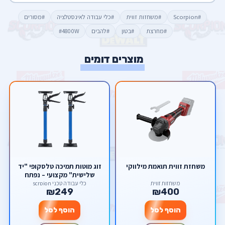
#Scorpion
#משחזות זווית
#כלי עבודה לאינסטלציה
#מסורים
#מחרצת
#בטון
#להבים
#4800W
מוצרים דומים
משחזת זווית תואמת מילווקי
זוג מוטות תמיכה טלסקופי "יד
שלישית" מקצועי – נפתח
מ-1.15 עד 2.90 מטר מבית
משחזות זווית
כלי עבודה טכני scrpion
₪249
₪400
סקורפיון
הוסף לסל
הוסף לסל