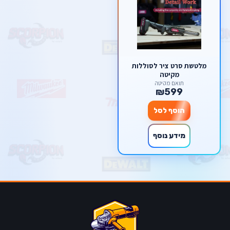
מלטשת סרט ציר לסוללות
מקיטה
תואם מקיטה
₪599
הוסף לסל
מידע נוסף