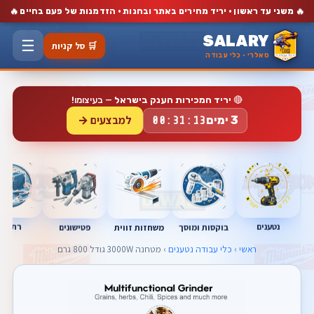
🔥
🔥
משני עד ראשון · יריד מחירים באתר ובחנות · הזדמנות של פעם בחיים
SALARY
☰
🛒 סל קניות
סאלרי · כלי עבודה
🔴
יריד המכירות הענק בישראל
— בעיצומו!
למבצעים →
3 ימים
00:31:12
נטענים
רתכות
בוקסות ומוסך
פטישונים
משחזות זווית
ראשי
›
כלי עבודה נטענים
› מטחנה 3000W גודל 800 גרם