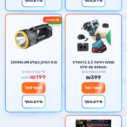
מידע נוסף
מידע נוסף
🔥 במבצע
-50%
מפתח רטיטה 1/2 בראשלס
פנס החזק בעולם 10000LUM
600nm סט שלם
סטים בוקסות ומוסך
כלי עבודה נטענים
₪199
₪399
₪400
הוסף לסל
הוסף לסל
מידע נוסף
מידע נוסף