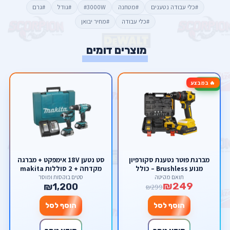
#כלי עבודה נטענים
#מטחנה
#3000W
#גודל
#גרם
#כלי עבודה
#מחיר יבואן
מוצרים דומים
🔥 במבצע
-17%
מברגת פוטר נטענת סקורפיון
סט נטען 18V אימפקט + מברגה
מנוע Brushless – כולל
מקדחה + 2 סוללות makita
סוללות ליתיום, מטען ומזוודת
תואם מקיטה
סטים בוקסות ומוסך
₪249
אביזרים ענקית
₪1,200
₪299
הוסף לסל
הוסף לסל