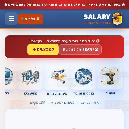
🔥
🔥
משני עד ראשון · יריד מחירים באתר ובחנות · הזדמנות של פעם בחיים
SALARY
☰
🛒 סל קניות
סאלרי · כלי עבודה
🔴
יריד המכירות הענק בישראל
— בעיצומו!
למבצעים →
2 ימים
01:35:06
נטענים
רתכות
בוקסות ומוסך
פטישונים
משחזות זווית
ראשי
›
כלי עבודה נטענים
› מטען מהיר 18V מקיטה