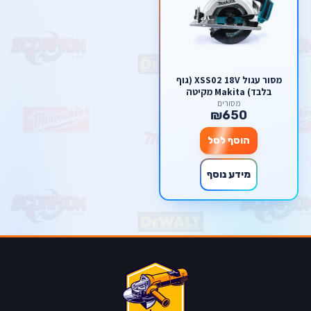
מסור עגול XSS02 18V (גוף
בלבד) Makita מקיטה
מסורים
₪650
הוסף לסל
מידע נוסף