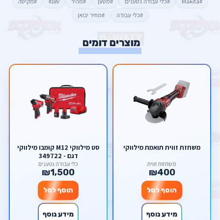
#Makita
#כלי עבודה נטענים
#מטען
#מהיר
#18V
#מקיטה
#כלי עבודה
#מחיר יבואן
מוצרים דומים
משחזת זווית תואמת מילווקי
סט מילווקי M12 קומבו מילווקי
דגם - 349722
משחזות זווית
כלי עבודה נטענים
₪1,500
₪400
הוסף לסל
הוסף לסל
מידע נוסף
מידע נוסף