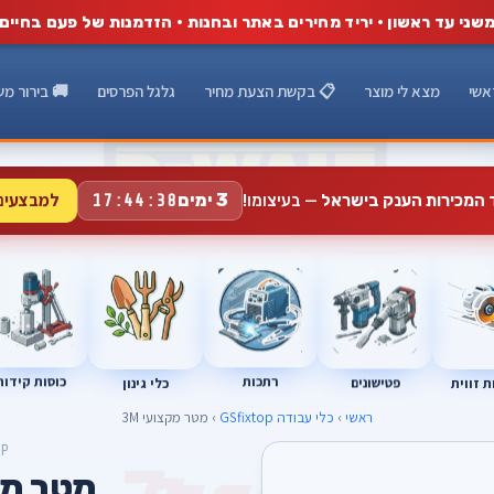
שני עד ראשון · יריד מחירים באתר ובחנות · הזדמנות של פעם בחיים
אשי
מצא לי מוצר
📋 בקשת הצעת מחיר
גלגל הפרסים
🚚 בירור מש
למבצעים
3 ימים
ד המכירות הענק בישראל
— בעיצומו!
17:44:38
רתכות
כוסות קידוח
פטישונים
 זווית
כלי גינון
ראשי
›
כלי עבודה GSfixtop
› מטר מקצועי 3M
OP
מטר מקצ