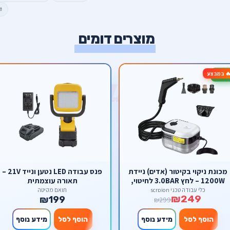
#
מוצרים דומים
 במבצע
-
מכונת ניקוי בקיטור (אדים) ניידת
פנס עבודה LED נטען ונייד 21V –
1200W – לחץ 3.0BAR לחיטוי,
תאורה עוצמתית
הסרת שומנים וניקוי עמוק
כלי עבודה טכני scrpion
תואם מקיטה
₪249
₪199
₪299
הוסף לסל
מידע נוסף
הוסף לסל
מידע נוסף