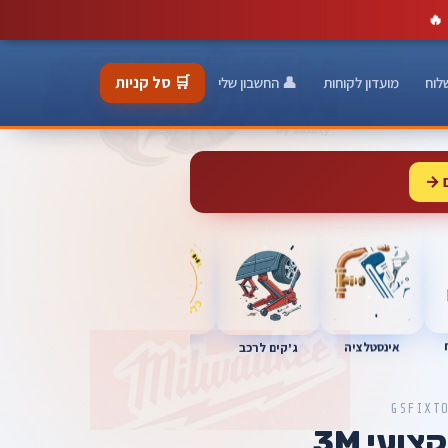
🔥
🛒 סל קניות
לוח
מועדון לקוחות
👤 החשבון שלי
 →
כלי מוסך
אינסטלציה
מברגות
ג'קים לרכב
GSFIXT
ועי 3M