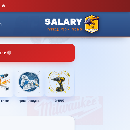
🔥
מ
SALARY
ר
סאלרי · כלי עבודה
🔴
ירי
נטענים
בוקסות ומוסך
משחזות