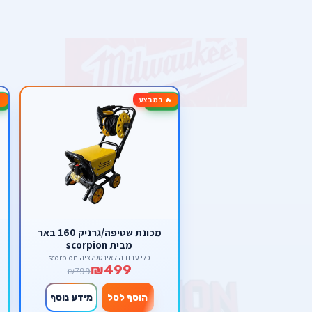
🔥 במבצע
17%
-38%
מכונת שטיפה/גרניק 160 באר
מבית scorpion
כלי עבודה לאינסטלציה scorpion
₪499
₪799
הוסף לסל
מידע נוסף