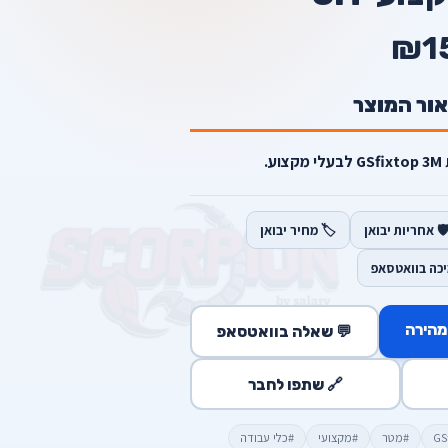
₪1
אור המוצר
.
️ אחריות יבואן
🏷️ מחיר יבואן
יכה בוואטסאפ
מהירה
💬 שאלה בוואטסאפ
🔗 שתפו לחבר
#מטר
#מקצועי
#כלי עבודה