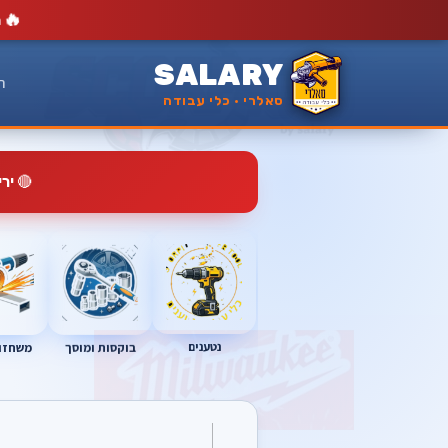
🔥
מ
SALARY
ר
סאלרי · כלי עבודה
🔴
יר
נטענים
בוקסות ומוסך
משחזות