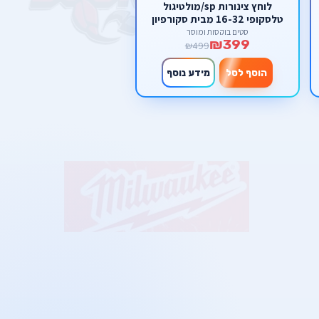
לוחץ צינורות sp/מולטיגול
טלסקופי 16-32 מבית סקורפיון
סטים בוקסות ומוסך
₪399
₪499
הוסף לסל
מידע נוסף