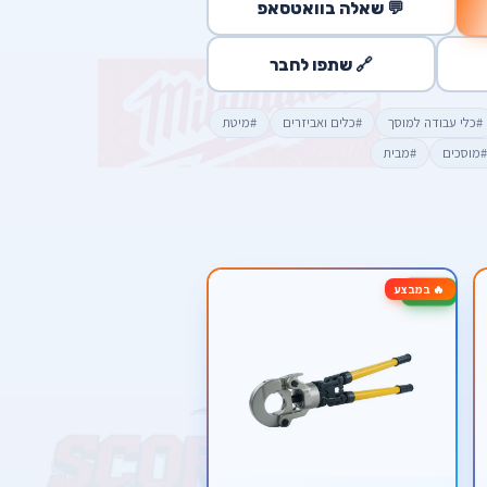
💬 שאלה בוואטסאפ
🔗 שתפו לחבר
#כלי עבודה למוסך
#כלים ואביזרים
#מיטת
#מוסכים
#מבית
🔥 במבצע
-20%