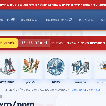
שני עד ראשון · יריד מחירים באתר ובחנות · הזדמנות של פעם בחיים
אשי
מצא לי מוצר
📋 בקשת הצעת מחיר
גלגל הפרסים
🚚 בירור מש
למבצעים 
1 יום
יד המכירות הענק בישראל
— בעיצומו!
15:36:38
רתכות
כוסות קידוח
פטישונים
 זווית
כלי גינון
ראשי
›
סטים בוקסות ומוסך
› מיטת/כסא מוסכים מבית scorpion סאלרי כלי עבודה
ON
מיטת/כסא 