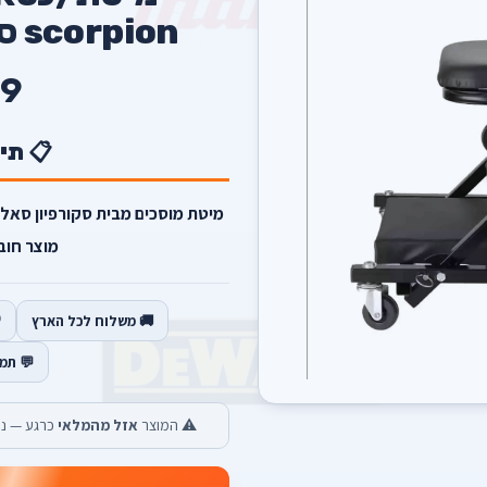
scorpion סאלרי כלי עבודה
9
📋 תי
מוצר חוב
🚚 משלוח לכל הארץ
💬 תמ
⚠️ המוצר
אזל מהמלאי
כרגע — נש