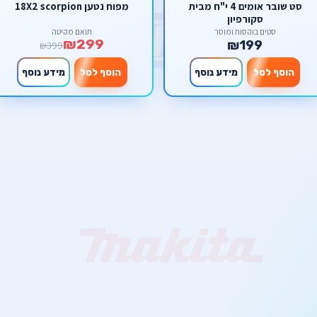
סט שובר אומים 4 י"ח מבית
מפוח נטען 18X2 scorpion
סקורפיון
סטים בוקסות ומוסך
תואם מקיטה
₪299
₪199
₪399
הוסף לסל
מידע נוסף
הוסף לסל
מידע נוסף