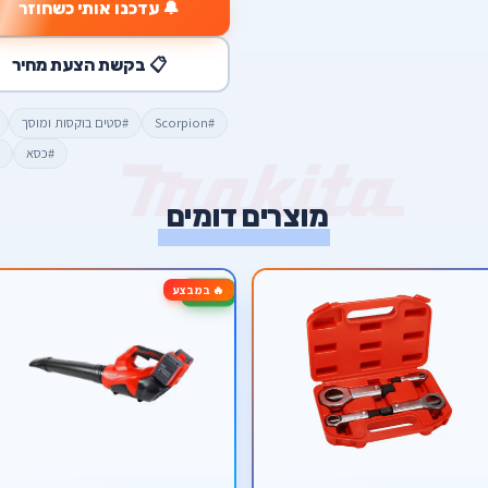
🔔 עדכנו אותי כשחוזר
📋 בקשת הצעת מחיר
#Scorpion
#סטים בוקסות ומוסך
#כסא
מוצרים דומים
🔥 במבצע
-25%