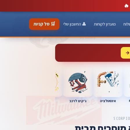
🔥
🛒 סל קניות
לוח
מועדון לקוחות
👤 החשבון שלי
→
כלי מוסך
אינסטלציה
מברגות
ג'קים לרכב
SCORPI
מוסכים מבית