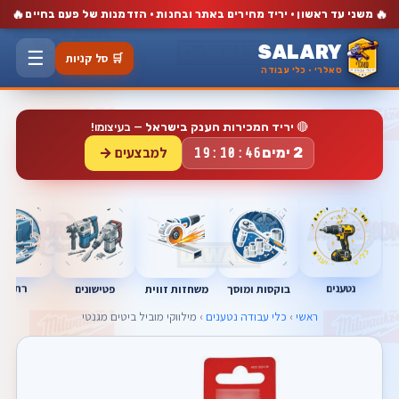
🔥
🔥
משני עד ראשון · יריד מחירים באתר ובחנות · הזדמנות של פעם בחיים
SALARY
☰
🛒 סל קניות
סאלרי · כלי עבודה
🔴
יריד המכירות הענק בישראל
— בעיצומו!
למבצעים →
2 ימים
19:10:45
נטענים
רתכות
בוקסות ומוסך
פטישונים
משחזות זווית
ראשי
›
כלי עבודה נטענים
› מילווקי מוביל ביטים מגנטי