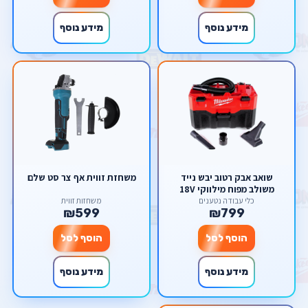
מידע נוסף
מידע נוסף
שואב אבק רטוב יבש נייד
משחזת זווית אף צר סט שלם
משולב מפוח מילווקי 18V
מילווקי Milwaukee M18VC2-
כלי עבודה נטענים
משחזות זווית
₪599
₪799
0
הוסף לסל
הוסף לסל
מידע נוסף
מידע נוסף