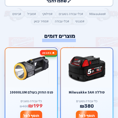
🔗 שתפו לחבר
#Milwaukee
#כלי עבודה נטענים
#מילווקי
#מוביל
#ביטים
#מגנטי
#כלי עבודה
#מחיר יבואן
מוצרים דומים
🔥 במבצע
-50%
סוללה Milwuakke 5AH
פנס החזק בעולם 10000LUM
כלי עבודה נטענים
כלי עבודה נטענים
₪199
₪380
₪400
הוסף לסל
הוסף לסל