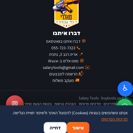
דברו איתנו
💬
דברו איתנו בוואטסאפ
055-723-7323
📞
📍
אריה רגב 3, נתניה
🧭
נווטו אלינו ב-Waze
salarytools@gmail.com
✉️
📬
הרשמה למבצעים
🚚
מעקב משלוח
♿
© Salary Tools · buytools.co.il
💬
כתבות ומדריכים
·
מדיניות פרטיות
·
הצהרת נגישות
·
בקשת הצעת מחיר
אנחנו משתמשים בעוגיות (Cookies) לתפעול האתר ולשיפור חוויית הגלישה.
מדיניות הפרטיות
🛒
👤
🏠
אישור
דחייה